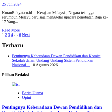
25 Juli 2024
KoranRakyat.co.id —Kerajaan Malaysia, Negara tetangga
serumpun Melayu baru saja menggelar upacara penobatan Raja ke-
17 Yang...
Read More
Paginasi
1
2
3
4
…
6
Next
pos
Terbaru
Pentingnya Keberadaan Dewan Pendidikan dan Komite
Sekolah dalam Undang-Undang Sistem Pendidikan
Nasional
10 Agustus 2026
Pilihan Redaksi
Berita Utama
Opini
Pentingnya Keberadaan Dewan Pendidikan dan