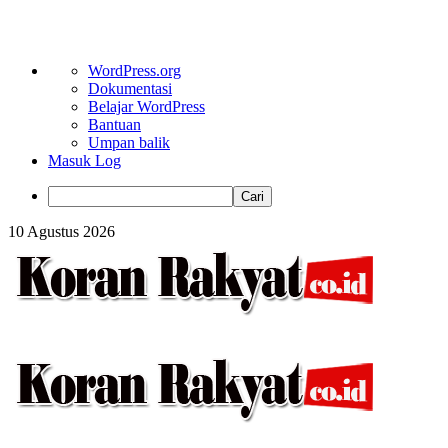
Tentang
WordPress.org
WordPress
Dokumentasi
Belajar WordPress
Bantuan
Umpan balik
Masuk Log
Cari
Skip
10 Agustus 2026
to
content
Primary
Menu