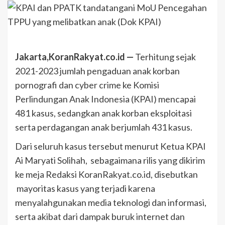
Jakarta,KoranRakyat.co.id —
Terhitung sejak
2021-2023 jumlah pengaduan anak korban
pornografi dan cyber crime ke Komisi
Perlindungan Anak Indonesia (KPAI) mencapai
481 kasus, sedangkan anak korban eksploitasi
serta perdagangan anak berjumlah 431 kasus.
Dari seluruh kasus tersebut menurut Ketua KPAI
Ai Maryati Solihah, sebagaimana rilis yang dikirim
ke meja Redaksi KoranRakyat.co.id, disebutkan
mayoritas kasus yang terjadi karena
menyalahgunakan media teknologi dan informasi,
serta akibat dari dampak buruk internet dan