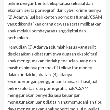
online dengan bentuk eksploitasi seksual dan
ekonomi serta pornografi dan cyber crime lainnya
(2) Adanya jual beli konten pornografi anak/CSAM
yang dikendalikan orang dewasa serta melibatkan
anak melalui pembayaran uang digital dan
perbankan.
Kemudian (3) Adanya sejumlah kasus yang sulit
diselesaikan akibat rumitnya dugaan eksploitasi
anak menggunakan tindak pencucian uang dan
masih minimnya perspektif follow the money
dalam tindak kejahatan. (4) adanya
kecenderungan penggunaan transaksi hasil jual
beli eksploitasi dan pornografi anak/CSAM
menggunakan penyedia jasa keuangan
menggunakan uang digital yang memudahkan tipu
daya menggunakan anak seperti melalui e-wallet,