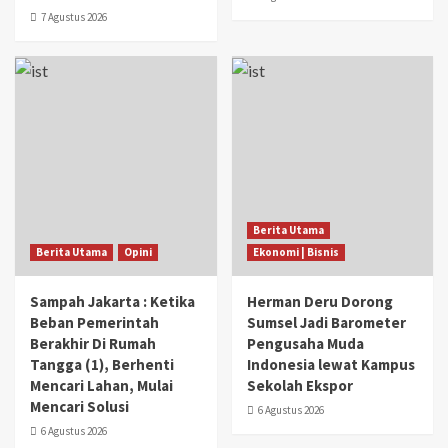
7 Agustus 2026
Berita Utama
Berita Utama
Opini
Ekonomi | Bisnis
Sampah Jakarta : Ketika
Herman Deru Dorong
Beban Pemerintah
Sumsel Jadi Barometer
Berakhir Di Rumah
Pengusaha Muda
Tangga (1), Berhenti
Indonesia lewat Kampus
Mencari Lahan, Mulai
Sekolah Ekspor
Mencari Solusi
6 Agustus 2026
6 Agustus 2026