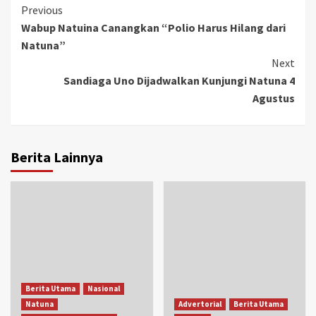
Continue
Previous
Wabup Natuina Canangkan “Polio Harus Hilang dari
Reading
Natuna”
Next
Sandiaga Uno Dijadwalkan Kunjungi Natuna 4
Agustus
Berita Lainnya
Berita Utama
Nasional
Natuna
Advertorial
Berita Utama