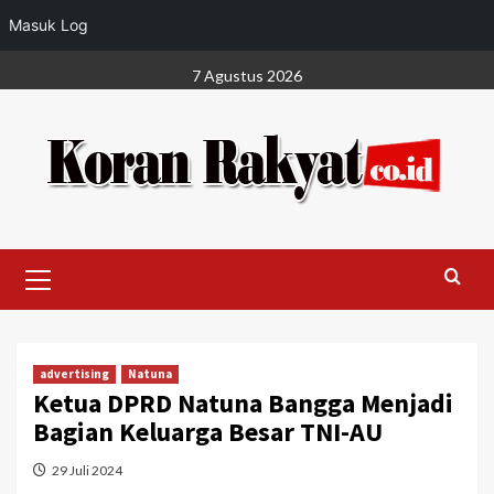
Masuk Log
Skip
7 Agustus 2026
to
content
Primary
Menu
advertising
Natuna
Ketua DPRD Natuna Bangga Menjadi
Bagian Keluarga Besar TNI-AU
29 Juli 2024