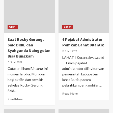
Opini
Lahat
Saat Rocky Gerung,
6 Pejabat Admistrator
Said Didu, dan
Pemkab Lahat Dilantik
Syahganda Nainggolan
2 Juli 2022
Bisa Bungkam
LAHAT | Koranrakyat.co.id
3 Juli 2022
— Enam pejabat
Catatan Ilham Bintang Ini
administrator dilingkungan
momen langka. Mungkin
pemerintah kabupaten
bagi aktifis dan pemikir
lahat ikuti upacara
sekelas Rocky Gerung,
pelantikan pengambilan...
Said...
Read More
Read More