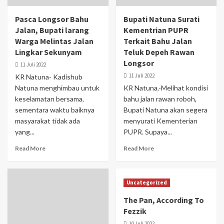
Pasca Longsor Bahu
Bupati Natuna Surati
Jalan, Bupati larang
Kementrian PUPR
Warga Melintas Jalan
Terkait Bahu Jalan
Lingkar Sekunyam
Teluk Depeh Rawan
Longsor
11 Juli 2022
11 Juli 2022
KR Natuna- Kadishub
Natuna menghimbau untuk
KR Natuna,-Melihat kondisi
keselamatan bersama,
bahu jalan rawan roboh,
sementara waktu baiknya
Bupati Natuna akan segera
masyarakat tidak ada
menyurati Kementerian
yang...
PUPR. Supaya...
Read More
Read More
Uncategorized
The Pan, According To
Fezzik
10 Juli 2022