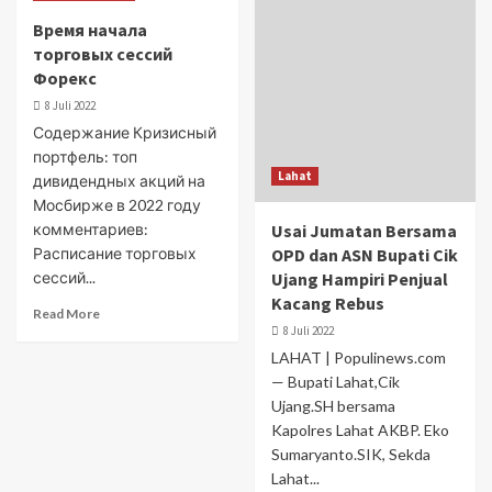
Время начала
торговых сессий
Форекс
8 Juli 2022
Содержание Кризисный
портфель: топ
Lahat
дивидендных акций на
Мосбирже в 2022 году
комментариев:
Usai Jumatan Bersama
Расписание торговых
OPD dan ASN Bupati Cik
сессий...
Ujang Hampiri Penjual
Kacang Rebus
Read More
8 Juli 2022
LAHAT | Populinews.com
— Bupati Lahat,Cik
Ujang.SH bersama
Kapolres Lahat AKBP. Eko
Sumaryanto.SIK, Sekda
Lahat...