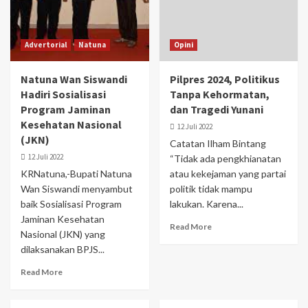
Advertorial
Natuna
Opini
Natuna Wan Siswandi
Pilpres 2024, Politikus
Hadiri Sosialisasi
Tanpa Kehormatan,
Program Jaminan
dan Tragedi Yunani
Kesehatan Nasional
12 Juli 2022
(JKN)
Catatan Ilham Bintang
12 Juli 2022
“Tidak ada pengkhianatan
KRNatuna,-Bupati Natuna
atau kekejaman yang partai
Wan Siswandi menyambut
politik tidak mampu
baik Sosialisasi Program
lakukan. Karena...
Jaminan Kesehatan
Read More
Nasional (JKN) yang
dilaksanakan BPJS...
Read More