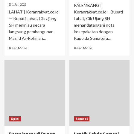
1 Juli 2022
PALEMBANG |
LAHAT | Koranrakyat.co.id
Koranrakyat.co.id – Bupati
— Bupati Lahat, Cik Ujang
Lahat, Cik Ujang SH
SH meninjau secara
menandatangani nota
langsung pembangunan
kesepakatan dengan
Masjid Ar-Rohman...
Kapolda Sumatera...
Read More
Read More
Opini
Sumsel
Berselancar di Ruang
Lantik Sekda Sumsel,