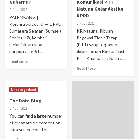
Gubernur
Komunikasi PTT
Natuna Gelar Aksi ke
4 Juli 2022
DPRD
PALEMBANG |
4 Juli 2022
Koranrakyat.co.id — DPRD
Sumatera Selatan (Sumsel),
KR Natuna. Ribuan
Senin (4/7), kembali
Pegawai Tidak Tetap
melanjuktan rapat
(PTT) yang tergabung
paripurna ke-51...
dalam Forum Komunikasi
PTT Kabupaten Natuna...
Read More
Read More
Uncategorized
The Data Blog
4 Juli 2022
You can find a large number
of great article content on
data science on The...