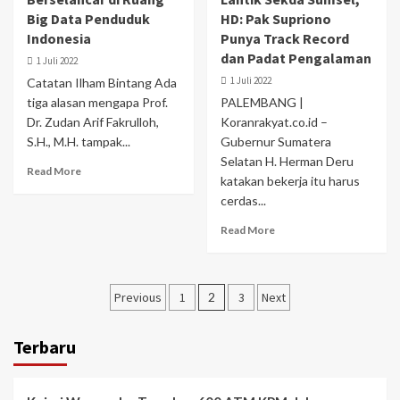
Big Data Penduduk
HD: Pak Supriono
Indonesia
Punya Track Record
dan Padat Pengalaman
1 Juli 2022
1 Juli 2022
Catatan Ilham Bintang Ada
tiga alasan mengapa Prof.
PALEMBANG |
Dr. Zudan Arif Fakrulloh,
Koranrakyat.co.id –
S.H., M.H. tampak...
Gubernur Sumatera
Selatan H. Herman Deru
Read More
katakan bekerja itu harus
cerdas...
Read More
Paginasi
Previous
1
2
3
Next
pos
Terbaru