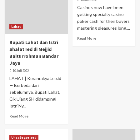
Casinos now have been
getting specialty casino
poker cash for their buyers
Lahat
mastering pleasures long....
Read More
Bupati Lahat dan Istri
Shalat Ied di Mejjid
Baiturrohman Bandar
Jaya
10 Juli 2022
LAHAT | Koranrakyat.co.id
— Berbeda dari
sebelumnya, Bupati Lahat,
Cik Ujang SH didampingi
Istri Ny...
Read More
Uncategorized