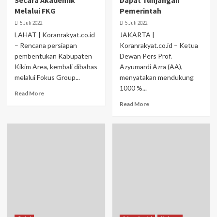
Secara Akademik
Dapat Tunjangan
Melalui FKG
Pemerintah
5 Juli 2022
5 Juli 2022
LAHAT | Koranrakyat.co.id
JAKARTA |
– Rencana persiapan
Koranrakyat.co.id – Ketua
pembentukan Kabupaten
Dewan Pers Prof.
Kikim Area, kembali dibahas
Azyumardi Azra (AA),
melalui Fokus Group...
menyatakan mendukung
1000 %...
Read More
Read More