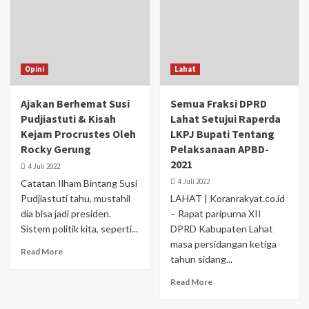
Opini
Lahat
Ajakan Berhemat Susi
Semua Fraksi DPRD
Pudjiastuti & Kisah
Lahat Setujui Raperda
Kejam Procrustes Oleh
LKPJ Bupati Tentang
Rocky Gerung
Pelaksanaan APBD-
2021
4 Juli 2022
4 Juli 2022
Catatan Ilham Bintang Susi
Pudjiastuti tahu, mustahil
LAHAT | Koranrakyat.co.id
dia bisa jadi presiden.
– Rapat paripurna XII
Sistem politik kita, seperti...
DPRD Kabupaten Lahat
masa persidangan ketiga
Read More
tahun sidang...
Read More