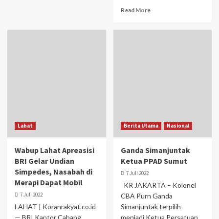
Read More
Lahat
Berita Utama
Nasional
Wabup Lahat Apreasisi
Ganda Simanjuntak
BRI Gelar Undian
Ketua PPAD Sumut
Simpedes, Nasabah di
7 Juli 2022
Merapi Dapat Mobil
KR JAKARTA – Kolonel
7 Juli 2022
CBA Purn Ganda
LAHAT | Koranrakyat.co.id
Simanjuntak terpilih
— BRI Kantor Cabang
menjadi Ketua Persatuan