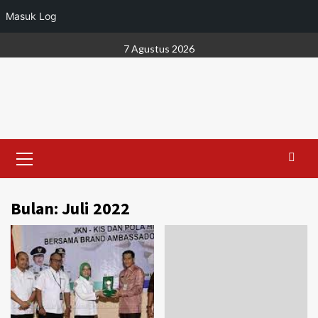
Masuk Log
Skip
7 Agustus 2026
to
content
Primary
Menu
Bulan:
Juli 2022