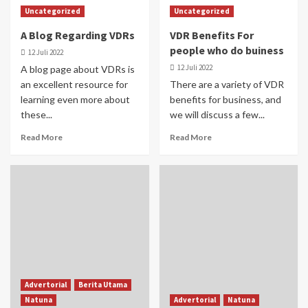
Uncategorized
Uncategorized
A Blog Regarding VDRs
VDR Benefits For
people who do buiness
12 Juli 2022
12 Juli 2022
A blog page about VDRs is
an excellent resource for
There are a variety of VDR
learning even more about
benefits for business, and
these...
we will discuss a few...
Read More
Read More
Advertorial
Berita Utama
Natuna
Advertorial
Natuna