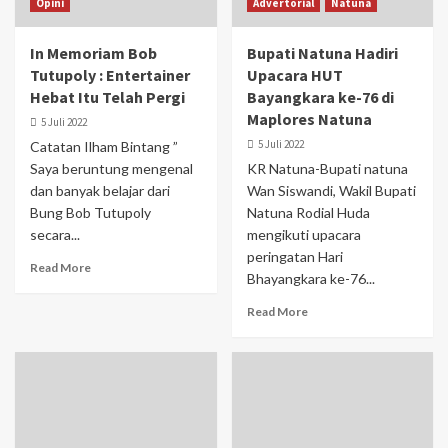
Opini
Advertorial
Natuna
In Memoriam Bob
Bupati Natuna Hadiri
Tutupoly : Entertainer
Upacara HUT
Hebat Itu Telah Pergi
Bayangkara ke-76 di
Maplores Natuna
5 Juli 2022
5 Juli 2022
Catatan Ilham Bintang ”
Saya beruntung mengenal
KR Natuna-Bupati natuna
dan banyak belajar dari
Wan Siswandi, Wakil Bupati
Bung Bob Tutupoly
Natuna Rodial Huda
secara...
mengikuti upacara
peringatan Hari
Read More
Bhayangkara ke-76...
Read More