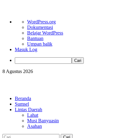
Tentang
WordPress.org
WordPress
Dokumentasi
Belajar WordPress
Bantuan
Umpan balik
Masuk Log
Cari
Skip
8 Agustus 2026
to
content
Primary
Menu
Beranda
Sumsel
Lintas Daerah
Lahat
Musi Banyuasin
Asahan
Cari