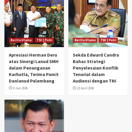
Berita Utama
TNI | Polri
Berita Utama
TNI | Polri
Apresiasi Herman Deru
Sekda Edward Candra
atas Sinergi Lanud SMH
Bahas Strategi
dalam Penanganan
Penyelesaian Konflik
Karhutla, Terima Pamit
Tenurial dalam
Danlanud Palembang
Audiensi dengan TNI
8 Juni 2026
21 April 2026