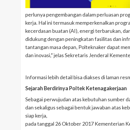
perlunya pengembangan dalam perluasan progr
kerja. Hal ini termasuk memperkenalkan program
kecerdasan buatan (AI), energi terbarukan, da
didukung dengan peningkatan fasilitas dan in
tantangan masa depan, Polteknaker dapat mem
dan inovasi,” jelas Sekretaris Jenderal Kement
Informasi lebih detail bisa diakses di laman re
Sejarah Berdirinya Poltek Ketenagakerjaan
Sebagai perwujudan atas kebutuhan sumber da
dan sekaligus sebagai bentuk jawaban atas ke
siap kerja,
pada tanggal 26 Oktober 2017 Kementerian Ke