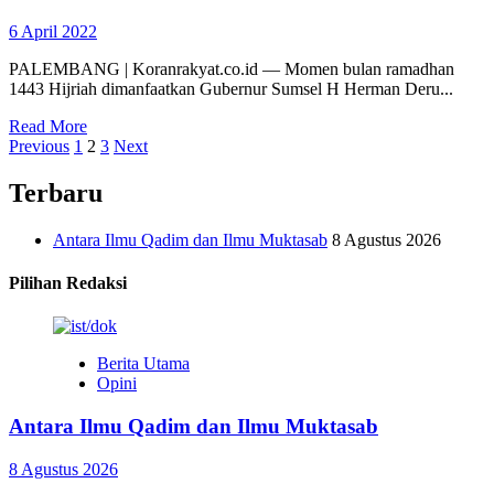
6 April 2022
PALEMBANG | Koranrakyat.co.id — Momen bulan ramadhan
1443 Hijriah dimanfaatkan Gubernur Sumsel H Herman Deru...
Read More
Paginasi
Previous
1
2
3
Next
pos
Terbaru
Antara Ilmu Qadim dan Ilmu Muktasab
8 Agustus 2026
Pilihan Redaksi
Berita Utama
Opini
Antara Ilmu Qadim dan Ilmu Muktasab
8 Agustus 2026