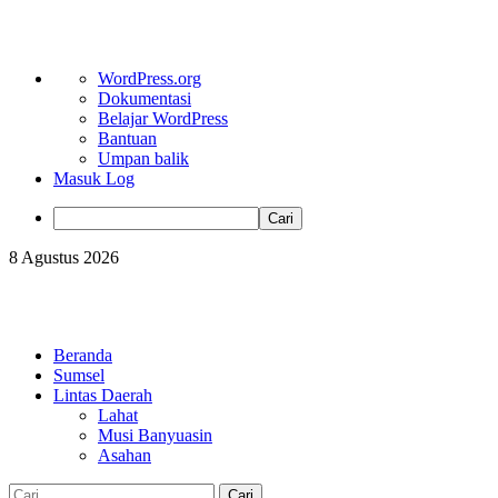
Tentang
WordPress.org
WordPress
Dokumentasi
Belajar WordPress
Bantuan
Umpan balik
Masuk Log
Cari
Skip
8 Agustus 2026
to
content
Primary
Menu
Beranda
Sumsel
Lintas Daerah
Lahat
Musi Banyuasin
Asahan
Cari