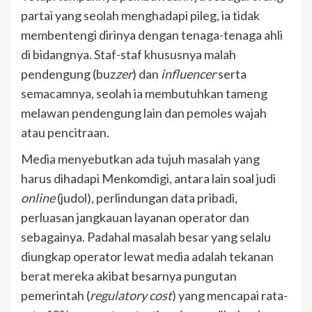
partai yang seolah menghadapi pileg, ia tidak
membentengi dirinya dengan tenaga-tenaga ahli
di bidangnya. Staf-staf khususnya malah
pendengung (buz
zer
) dan
influencer
serta
semacamnya, seolah ia membutuhkan tameng
melawan pendengung lain dan pemoles wajah
atau pencitraan.
Media menyebutkan ada tujuh masalah yang
harus dihadapi Menkomdigi, antara lain soal judi
online
(judol), perlindungan data pribadi,
perluasan jangkauan layanan operator dan
sebagainya. Padahal masalah besar yang selalu
diungkap operator lewat media adalah tekanan
berat mereka akibat besarnya pungutan
pemerintah (
regulatory cost
) yang mencapai rata-