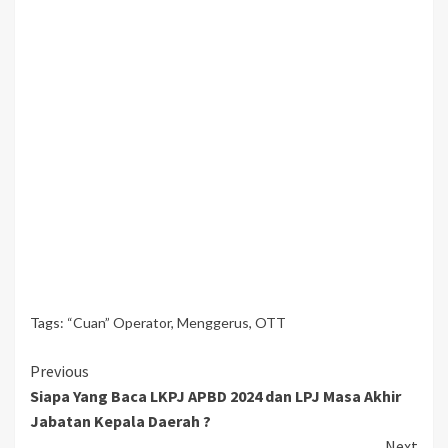
Tags:
“Cuan” Operator
,
Menggerus
,
OTT
Continue
Previous
Siapa Yang Baca LKPJ APBD 2024 dan LPJ Masa Akhir
Reading
Jabatan Kepala Daerah ?
Next