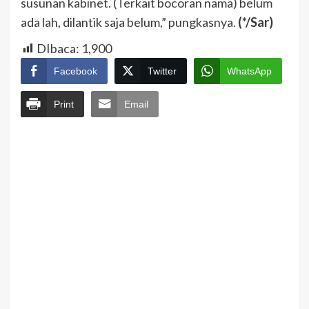
susunan kabinet. (Terkait bocoran nama) belum
ada lah, dilantik saja belum,” pungkasnya.
(*/Sar)
DIbaca:
1,900
Facebook
Twitter
WhatsApp
Print
Email