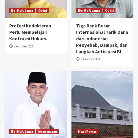
Berita Utama
Opini
Berita Utama
Opini
Profesi Kedokteran
Tiga Bank Besar
Perlu Mempelajari
Internasional Tarik Dana
Kontruksi Hukum.
dari Indonesia :
Penyebab, Dampak, dan
8 Agustus 2026
Langkah Antisipasi BI
8 Agustus 2026
Berita Utama
keagamaan
Musi Rawas