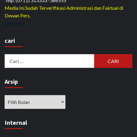
Telp. (0711) 313333 -366555
Media Ini Sudah Terverifikasi Administrasi dan Faktual di
Dewan Pers.
backlinks
cari
Cari
untuk:
Arsip
Arsip
Internal