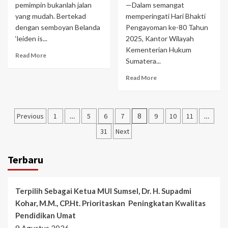
pemimpin bukanlah jalan
—Dalam semangat
yang mudah. Bertekad
memperingati Hari Bhakti
dengan semboyan Belanda
Pengayoman ke-80 Tahun
‘leiden is...
2025, Kantor Wilayah
Kementerian Hukum
Read More
Sumatera...
Read More
Paginasi
Previous
1
…
5
6
7
8
9
10
11
…
pos
31
Next
Terbaru
Terpilih Sebagai Ketua MUI Sumsel, Dr. H. Supadmi
Kohar, M.M., CP.Ht. Prioritaskan Peningkatan Kwalitas
Pendidikan Umat