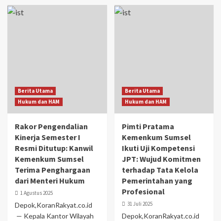
Berita Utama
Berita Utama
Hukum dan HAM
Hukum dan HAM
Rakor Pengendalian
Pimti Pratama
Kinerja Semester I
Kemenkum Sumsel
Resmi Ditutup: Kanwil
Ikuti Uji Kompetensi
Kemenkum Sumsel
JPT: Wujud Komitmen
Terima Penghargaan
terhadap Tata Kelola
dari Menteri Hukum
Pemerintahan yang
Profesional
1 Agustus 2025
31 Juli 2025
Depok,KoranRakyat.co.id
— Kepala Kantor Wilayah
Depok,KoranRakyat.co.id