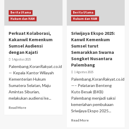
Berita Utama
Berita Utama
Hukum dan HAM
Hukum dan HAM
Perkuat Kolaborasi,
Sriwijaya Ekspo 2025:
Kakanwil Kemenkum
Kanwil Kemenkum
Sumsel Audiensi
Sumsel turut
dengan Kajati
Semarakkan Swarna
Songket Nusantara
5 Agustus 2025
Palembang
Palembang,KoranRakyat.co.id
1 Agustus 2025
— Kepala Kantor Wilayah
Kementerian Hukum
Palembang,KoranRakyat.co.id
Sumatera Selatan, Maju
—– Pelataran Benteng
Amintas Siburian,
Kuto Besak (BKB)
melakukan audiensi ke...
Palembang menjadi saksi
kemeriahan pembukaan
Read More
Sriwijaya Ekspo 2025...
Read More