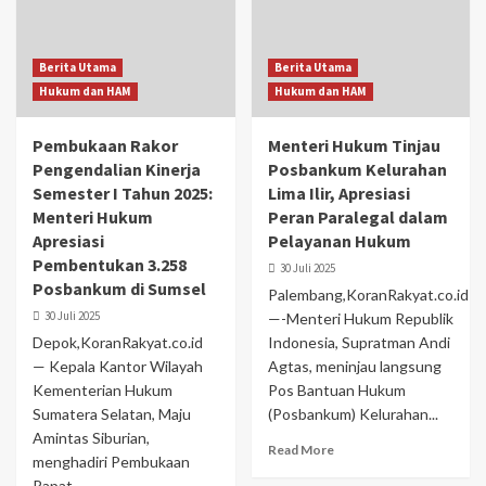
Berita Utama
Berita Utama
Hukum dan HAM
Hukum dan HAM
Pembukaan Rakor
Menteri Hukum Tinjau
Pengendalian Kinerja
Posbankum Kelurahan
Semester I Tahun 2025:
Lima Ilir, Apresiasi
Menteri Hukum
Peran Paralegal dalam
Apresiasi
Pelayanan Hukum
Pembentukan 3.258
30 Juli 2025
Posbankum di Sumsel
Palembang,KoranRakyat.co.id
30 Juli 2025
—-Menteri Hukum Republik
Depok,KoranRakyat.co.id
Indonesia, Supratman Andi
— Kepala Kantor Wilayah
Agtas, meninjau langsung
Kementerian Hukum
Pos Bantuan Hukum
Sumatera Selatan, Maju
(Posbankum) Kelurahan...
Amintas Siburian,
Read More
menghadiri Pembukaan
Rapat...