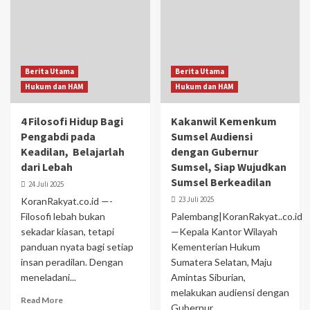
Berita Utama
Berita Utama
Hukum dan HAM
Hukum dan HAM
4 Filosofi Hidup Bagi
Kakanwil Kemenkum
Pengabdi pada
Sumsel Audiensi
Keadilan, Belajarlah
dengan Gubernur
dari Lebah
Sumsel, Siap Wujudkan
Sumsel Berkeadilan
24 Juli 2025
23 Juli 2025
KoranRakyat.co.id —-
Filosofi lebah bukan
Palembang|KoranRakyat..co.id
sekadar kiasan, tetapi
—Kepala Kantor Wilayah
panduan nyata bagi setiap
Kementerian Hukum
insan peradilan. Dengan
Sumatera Selatan, Maju
meneladani...
Amintas Siburian,
melakukan audiensi dengan
Read More
Gubernur...