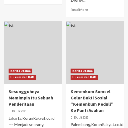
Zverev...
Read More
Berita Utama
Berita Utama
Hukum dan HAM
Hukum dan HAM
Sesungguhnya
Kemenkum Sumsel
Memimpin Itu Sebuah
Gelar Bakti Sosial
Penderitaan
“Kemenkum Peduli”
Ke Panti Asuhan
10 Juli 2025
10 Juli 2025
Jakarta,KoranRakyat.co.id
—- Menjadi seorang
Palembang,KoranRakyat.co.id