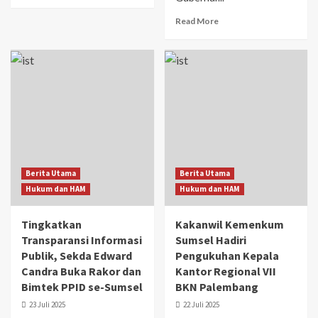
Read More
Berita Utama
Berita Utama
Hukum dan HAM
Hukum dan HAM
Tingkatkan
Kakanwil Kemenkum
Transparansi Informasi
Sumsel Hadiri
Publik, Sekda Edward
Pengukuhan Kepala
Candra Buka Rakor dan
Kantor Regional VII
Bimtek PPID se-Sumsel
BKN Palembang
23 Juli 2025
22 Juli 2025