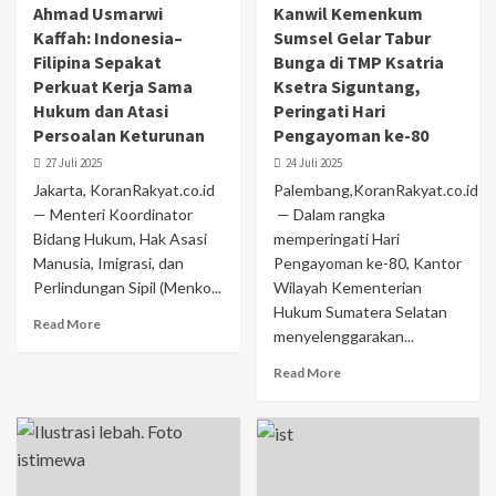
Ahmad Usmarwi
Kanwil Kemenkum
Kaffah: Indonesia–
Sumsel Gelar Tabur
Filipina Sepakat
Bunga di TMP Ksatria
Perkuat Kerja Sama
Ksetra Siguntang,
Hukum dan Atasi
Peringati Hari
Persoalan Keturunan
Pengayoman ke-80
27 Juli 2025
24 Juli 2025
Jakarta, KoranRakyat.co.id
Palembang,KoranRakyat.co.id
— Menteri Koordinator
— Dalam rangka
Bidang Hukum, Hak Asasi
memperingati Hari
Manusia, Imigrasi, dan
Pengayoman ke-80, Kantor
Perlindungan Sipil (Menko...
Wilayah Kementerian
Hukum Sumatera Selatan
Read More
menyelenggarakan...
Read More