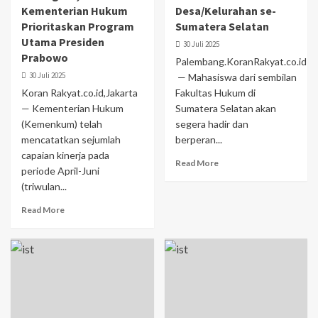
Kementerian Hukum
Desa/Kelurahan se-
Prioritaskan Program
Sumatera Selatan
Utama Presiden
30 Juli 2025
Prabowo
Palembang.KoranRakyat.co.id
30 Juli 2025
— Mahasiswa dari sembilan
Koran Rakyat.co.id,Jakarta
Fakultas Hukum di
— Kementerian Hukum
Sumatera Selatan akan
(Kemenkum) telah
segera hadir dan
mencatatkan sejumlah
berperan...
capaian kinerja pada
Read More
periode April-Juni
(triwulan...
Read More