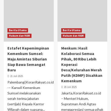
Berita Utama
Berita Utama
Hukum dan HAM
Hukum dan HAM
Estafet Kepemimpinan
Menkum: Hasil
Kemenkum Sumsel:
Kolaborasi Semua
Maju Amintas Siburian
Pihak, 80 Ribu Lebih
Siap Bawa Semangat
Koperasi
Baru
Desa/Kelurahan Merah
Putih (KDMP) Disahkan
21 Juli 2025
Kemenkum
Palembang|KoranRakyat.co.id
20 Juli 2025
-– Kanwil Kemenkum
Sumsel melaksanakan
Jakarta,KoranRakyat.co.id
serah terima jabatan
– Menteri Hukum,
(sertijab) Kepala Kantor
Supratman Andi Agtas
Wilayah dalam suasana...
mengapresiasi semua pihak