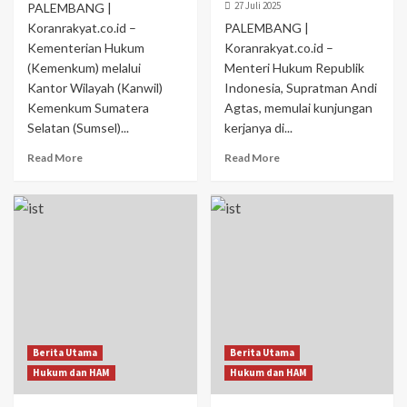
27 Juli 2025
PALEMBANG |
Koranrakyat.co.id –
PALEMBANG |
Kementerian Hukum
Koranrakyat.co.id –
(Kemenkum) melalui
Menteri Hukum Republik
Kantor Wilayah (Kanwil)
Indonesia, Supratman Andi
Kemenkum Sumatera
Agtas, memulai kunjungan
Selatan (Sumsel)...
kerjanya di...
Read More
Read More
Berita Utama
Berita Utama
Hukum dan HAM
Hukum dan HAM