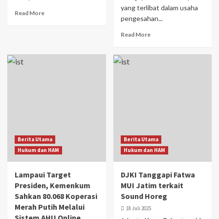
yang terlibat dalam usaha
Read More
pengesahan...
Read More
Berita Utama
Berita Utama
Hukum dan HAM
Hukum dan HAM
Lampaui Target
DJKI Tanggapi Fatwa
Presiden, Kemenkum
MUI Jatim terkait
Sahkan 80.068 Koperasi
Sound Horeg
Merah Putih Melalui
18 Juli 2025
Sistem AHU Online