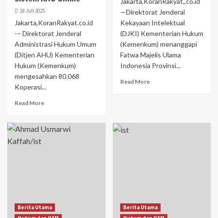
Jakarta,KoranRakyat,,co.id
18 Juli 2025
—Direktorat Jenderal
Jakarta,KoranRakyat.co.id
Kekayaan Intelektual
-– Direktorat Jenderal
(DJKI) Kementerian Hukum
Administrasi Hukum Umum
(Kemenkum) menanggapi
(Ditjen AHU) Kementerian
Fatwa Majelis Ulama
Hukum (Kemenkum)
Indonesia Provinsi...
mengesahkan 80.068
Read More
Koperasi...
Read More
Berita Utama
Berita Utama