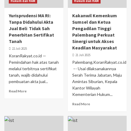
Hukum dan HAM
Hukum dan HAM
Yurisprudensi MA RI:
Kakanwil Kemenkum
Tanpa Didahului Akta
Sumsel dan Ketua
Jual Beli Tidak Sah
Pengadilan Tinggi
Penerbitan Sertifikat
Palembang Perkuat
Tanah
Sinergi untuk Akses
Keadilan Masyarakat
22 Juli 2025
21 Juli 2025
KoranRakyat.co.id —
Pemindahan hak atas tanah
Palembang,KoranRakyat.co.id
melalui terbitnya sertifikat
–- Usai dilaksanakannya
tanah, wajib didahului
Serah Terima Jabatan, Maju
pembuatan akta jual...
Amintas Siburian, Kepala
Kantor Wilayah
Read More
Kementerian Hukum...
Read More