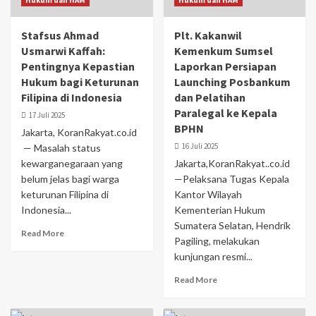
Hukum dan HAM
Hukum dan HAM
Stafsus Ahmad
Plt. Kakanwil
Usmarwi Kaffah:
Kemenkum Sumsel
Pentingnya Kepastian
Laporkan Persiapan
Hukum bagi Keturunan
Launching Posbankum
Filipina di Indonesia
dan Pelatihan
Paralegal ke Kepala
17 Juli 2025
BPHN
Jakarta, KoranRakyat.co.id
16 Juli 2025
— Masalah status
kewarganegaraan yang
Jakarta,KoranRakyat..co.id
belum jelas bagi warga
—Pelaksana Tugas Kepala
keturunan Filipina di
Kantor Wilayah
Indonesia...
Kementerian Hukum
Sumatera Selatan, Hendrik
Read More
Pagiling, melakukan
kunjungan resmi...
Read More