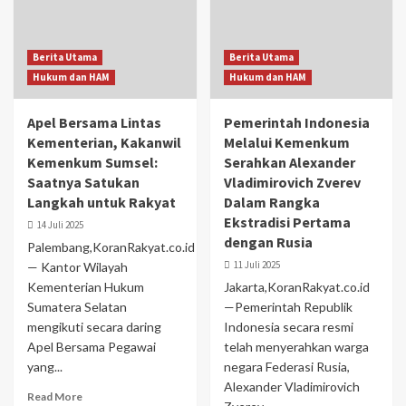
Berita Utama
Berita Utama
Hukum dan HAM
Hukum dan HAM
Apel Bersama Lintas
Pemerintah Indonesia
Kementerian, Kakanwil
Melalui Kemenkum
Kemenkum Sumsel:
Serahkan Alexander
Saatnya Satukan
Vladimirovich Zverev
Langkah untuk Rakyat
Dalam Rangka
Ekstradisi Pertama
14 Juli 2025
dengan Rusia
Palembang,KoranRakyat.co.id
11 Juli 2025
— Kantor Wilayah
Kementerian Hukum
Jakarta,KoranRakyat.co.id
Sumatera Selatan
—Pemerintah Republik
mengikuti secara daring
Indonesia secara resmi
Apel Bersama Pegawai
telah menyerahkan warga
yang...
negara Federasi Rusia,
Alexander Vladimirovich
Read More