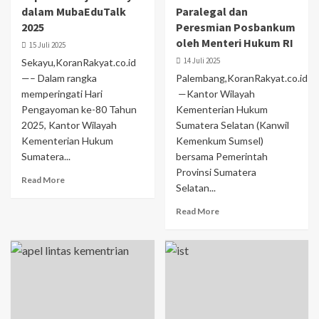
dalam MubaEduTalk
Paralegal dan
2025
Peresmian Posbankum
oleh Menteri Hukum RI
15 Juli 2025
14 Juli 2025
Sekayu,KoranRakyat.co.id
—– Dalam rangka
Palembang,KoranRakyat.co.id
memperingati Hari
—Kantor Wilayah
Pengayoman ke-80 Tahun
Kementerian Hukum
2025, Kantor Wilayah
Sumatera Selatan (Kanwil
Kementerian Hukum
Kemenkum Sumsel)
Sumatera...
bersama Pemerintah
Provinsi Sumatera
Read More
Selatan...
Read More