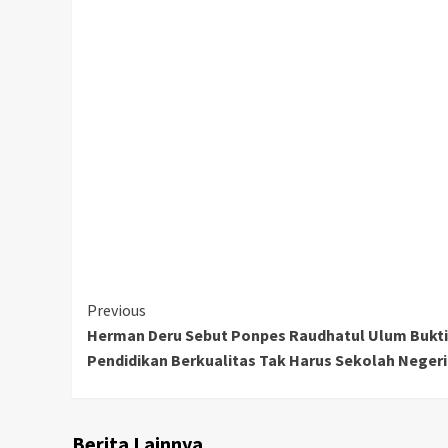
Continue
Previous
Herman Deru Sebut Ponpes Raudhatul Ulum Bukti
Reading
Pendidikan Berkualitas Tak Harus Sekolah Neger
Berita Lainnya