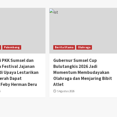
Palembang
Berita Utama
Olahraga
i PKK Sumsel dan
Gubernur Sumsel Cup
a Festival Jajanan
Bulutangkis 2026 Jadi
di Upaya Lestarikan
Momentum Membudayakan
aerah Dapat
Olahraga dan Menjaring Bibit
 Feby Herman Deru
Atlet
6
5 Agustus 2026