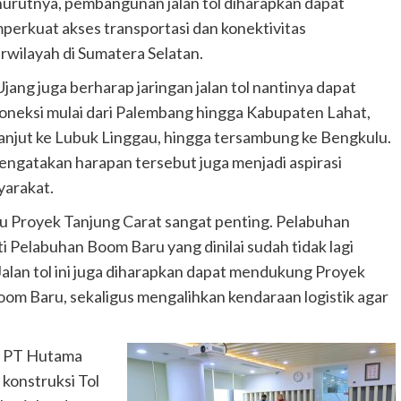
rutnya, pembangunan jalan tol diharapkan dapat
erkuat akses transportasi dan konektivitas
rwilayah di Sumatera Selatan.
Ujang juga berharap jaringan jalan tol nantinya dapat
oneksi mulai dari Palembang hingga Kabupaten Lahat,
anjut ke Lubuk Linggau, hingga tersambung ke Bengkulu.
engatakan harapan tersebut juga menjadi aspirasi
yarakat.
enuju Proyek Tanjung Carat sangat penting. Pelabuhan
 Pelabuhan Boom Baru yang dinilai sudah tidak lagi
lan tol ini juga diharapkan dapat mendukung Proyek
om Baru, sekaligus mengalihkan kendaraan logistik agar
II PT Hutama
onstruksi Tol