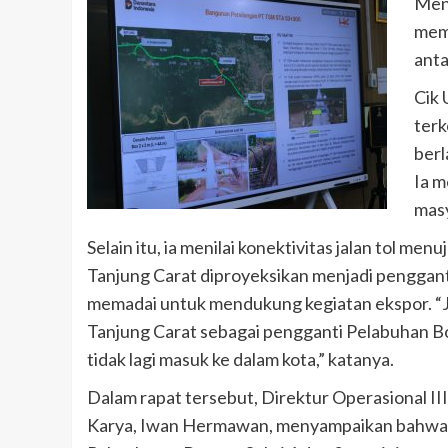
Menu
memp
anta
Cik 
terk
berl
Ia m
mas
Selain itu, ia menilai konektivitas jalan tol m
Tanjung Carat diproyeksikan menjadi pengganti
memadai untuk mendukung kegiatan ekspor. “Ja
Tanjung Carat sebagai pengganti Pelabuhan Bo
tidak lagi masuk ke dalam kota,” katanya.
Dalam rapat tersebut, Direktur Operasional I
Karya, Iwan Hermawan, menyampaikan bahwa k