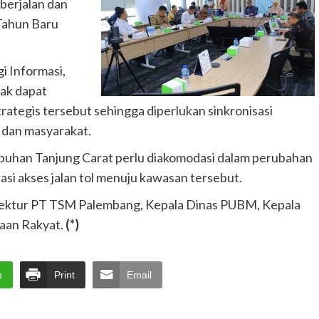
 berjalan dan
 Tahun Baru
i Informasi,
ak dapat
rategis tersebut sehingga diperlukan sinkronisasi
 dan masyarakat.
buhan Tanjung Carat perlu diakomodasi dalam perubahan
asi akses jalan tol menuju kawasan tersebut.
irektur PT TSM Palembang, Kepala Dinas PUBM, Kepala
aan Rakyat.
(*)
p
Print
Email