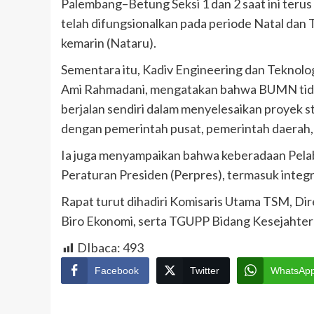
Palembang–Betung Seksi 1 dan 2 saat ini terus
telah difungsionalkan pada periode Natal dan
kemarin (Nataru).
Sementara itu, Kadiv Engineering dan Teknolog
Ami Rahmadani, mengatakan bahwa BUMN tid
berjalan sendiri dalam menyelesaikan proyek st
dengan pemerintah pusat, pemerintah daerah,
Ia juga menyampaikan bahwa keberadaan Pela
Peraturan Presiden (Perpres), termasuk integr
Rapat turut dihadiri Komisaris Utama TSM, D
Biro Ekonomi, serta TGUPP Bidang Kesejahter
DIbaca:
493
Facebook
Twitter
WhatsAp