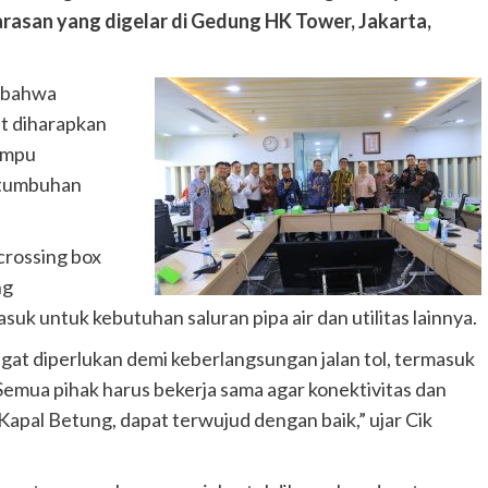
arasan yang digelar di Gedung HK Tower, Jakarta,
 bahwa
t diharapkan
mampu
rtumbuhan
rossing box
ng
k untuk kebutuhan saluran pipa air dan utilitas lainnya.
angat diperlukan demi keberlangsungan jalan tol, termasuk
a. Semua pihak harus bekerja sama agar konektivitas dan
Kapal Betung, dapat terwujud dengan baik,” ujar Cik