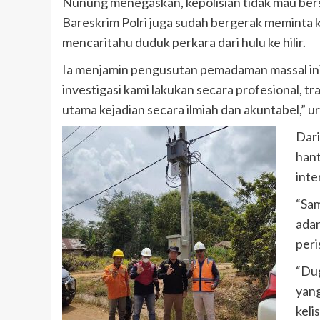
Nunung menegaskan, kepolisian tidak mau bersp
Bareskrim Polri juga sudah bergerak meminta k
mencaritahu duduk perkara dari hulu ke hilir.
Ia menjamin pengusutan pemadaman massal ini 
investigasi kami lakukan secara profesional,
utama kejadian secara ilmiah dan akuntabel,” ur
Dari
han
inte
“Sam
adan
peri
“Dug
yan
keli