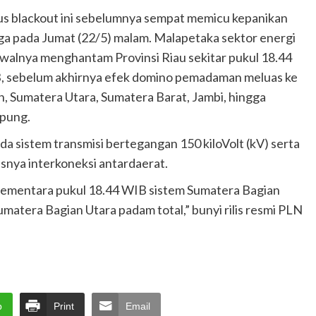
s blackout ini sebelumnya sempat memicu kepanikan
a pada Jumat (22/5) malam. Malapetaka sektor energi
awalnya menghantam Provinsi Riau sekitar pukul 18.44
, sebelum akhirnya efek domino pemadaman meluas ke
, Sumatera Utara, Sumatera Barat, Jambi, hingga
pung.
a sistem transmisi bertegangan 150 kiloVolt (kV) serta
snya interkoneksi antardaerat.
sementara pukul 18.44 WIB sistem Sumatera Bagian
atera Bagian Utara padam total,” bunyi rilis resmi PLN
p
Print
Email