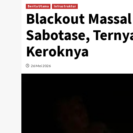
Berita Utama
Infrastruktur
Blackout Massal
Sabotase, Ternya
Keroknya
26 Mei 2026