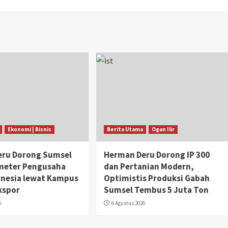
Ekonomi | Bisnis
Berita Utama
Ogan Ilir
eru Dorong Sumsel
Herman Deru Dorong IP 300
meter Pengusaha
dan Pertanian Modern,
nesia lewat Kampus
Optimistis Produksi Gabah
Ekspor
Sumsel Tembus 5 Juta Ton
6
6 Agustus 2026