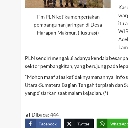
Kasu
warg
Tim PLN ketika mengerjakan
itu 
pembangunan jaringan di Desa
WIB
Harapan Makmur. (Ilustrasi)
Aceh
Lam
PLN sendiri mengakui adanya kendala besar pad
sektor pembangkitan, yang berujung pada lepa
“Mohon maaf atas ketidaknyamanannya. Info 
Utara-Sumatera Bagian Tengah terpisah dan Sum
yang disiarkan saat malam kejadian. (*)
DIbaca:
444
Facebook
Twitter
WhatsAp