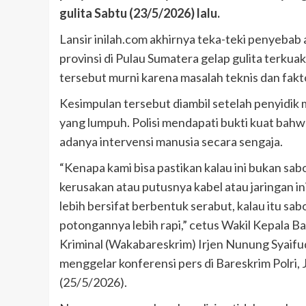
gulita Sabtu (23/5/2026) lalu.
Lansir inilah.com akhirnya teka-teki penyeba
provinsi di Pulau Sumatera gelap gulita terku
tersebut murni karena masalah teknis dan faktor
Kesimpulan tersebut diambil setelah penyidik 
yang lumpuh. Polisi mendapati bukti kuat bahw
adanya intervensi manusia secara sengaja.
“Kenapa kami bisa pastikan kalau ini bukan sab
kerusakan atau putusnya kabel atau jaringan ini 
lebih bersifat berbentuk serabut, kalau itu sab
potongannya lebih rapi,” cetus Wakil Kepala 
Kriminal (Wakabareskrim) Irjen Nunung Syaifu
menggelar konferensi pers di Bareskrim Polri, 
(25/5/2026).