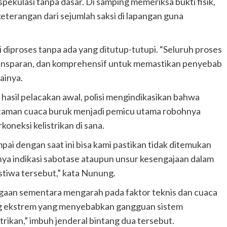
ekulasi tanpa dasar. Di samping memeriksa bukti fisik,
eterangan dari sejumlah saksi di lapangan guna
diproses tanpa ada yang ditutup-tutupi. “Seluruh proses
 transparan, dan komprehensif untuk memastikan penyebab
ainya.
 hasil pelacakan awal, polisi mengindikasikan bahwa
taman cuaca buruk menjadi pemicu utama robohnya
rkoneksi kelistrikan di sana.
pai dengan saat ini bisa kami pastikan tidak ditemukan
ya indikasi sabotase ataupun unsur kesengajaan dalam
stiwa tersebut,” kata Nunung.
aan sementara mengarah pada faktor teknis dan cuaca
g ekstrem yang menyebabkan gangguan sistem
strikan,” imbuh jenderal bintang dua tersebut.