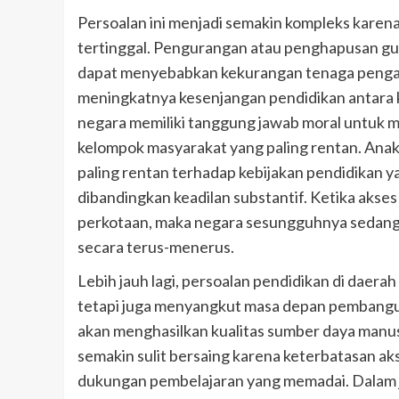
Persoalan ini menjadi semakin kompleks karen
tertinggal. Pengurangan atau penghapusan gur
dapat menyebabkan kekurangan tenaga pengaja
meningkatnya kesenjangan pendidikan antara k
negara memiliki tanggung jawab moral untuk 
kelompok masyarakat yang paling rentan. Anak
paling rentan terhadap kebijakan pendidikan ya
dibandingkan keadilan substantif. Ketika akses
perkotaan, maka negara sesungguhnya sedang
secara terus-menerus.
Lebih jauh lagi, persoalan pendidikan di daera
tetapi juga menyangkut masa depan pembangun
akan menghasilkan kualitas sumber daya manusi
semakin sulit bersaing karena keterbatasan aks
dukungan pembelajaran yang memadai. Dalam j