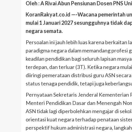
Oleh : A Rivai Abun Pensiunan Dosen PNS Un
KoranRakyat.co.id —-Wacana pemerintah un
mulai 1 Januari 2027 sesungguhnya tidak da
negara semata.
Persoalan ini jauh lebih luas karena berkaitan
paradigma negara dalam memandang profesi g
keadilan pendidikan bagi seluruh lapisan masya
terdepan, dan terluar (3T). Ketika negara mu
diiringi pemerataan distribusi guru ASN seca
status tenaga pendidik, tetapi juga keberlang
Pernyataan Sekretaris Jenderal Kementerian
Menteri Pendidikan Dasar dan Menengah Nom
ASN tidak lagi diperbolehkan mengajar di sek
orientasi kuat negara terhadap penataan siste
perspektif hukum administrasi negara, langkah