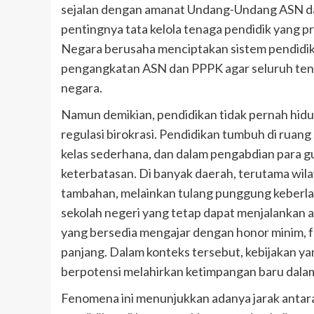
sejalan dengan amanat Undang-Undang ASN 
pentingnya tata kelola tenaga pendidik yang pr
Negara berusaha menciptakan sistem pendidika
pengangkatan ASN dan PPPK agar seluruh tena
negara.
Namun demikian, pendidikan tidak pernah hid
regulasi birokrasi. Pendidikan tumbuh di ruang 
kelas sederhana, dan dalam pengabdian para g
keterbatasan. Di banyak daerah, terutama wil
tambahan, melainkan tulang punggung keberlan
sekolah negeri yang tetap dapat menjalankan 
yang bersedia mengajar dengan honor minim, fa
panjang. Dalam konteks tersebut, kebijakan yan
berpotensi melahirkan ketimpangan baru dala
Fenomena ini menunjukkan adanya jarak antara