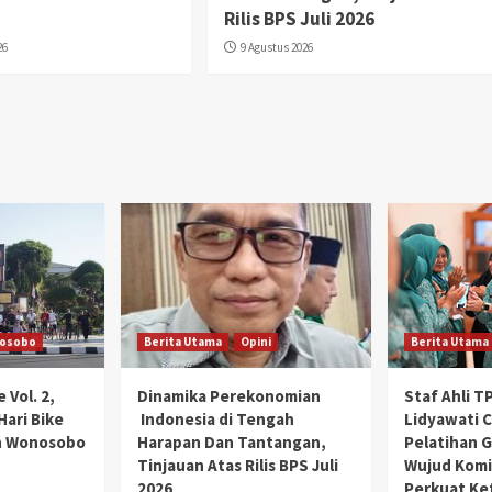
Rilis BPS Juli 2026
26
9 Agustus 2026
osobo
Berita Utama
Opini
Berita Utama
 Vol. 2,
Dinamika Perekonomian
Staf Ahli T
Hari Bike
Indonesia di Tengah
Lidyawati C
h Wonosobo
Harapan Dan Tantangan,
Pelatihan G
Tinjauan Atas Rilis BPS Juli
Wujud Kom
2026
Perkuat Ke