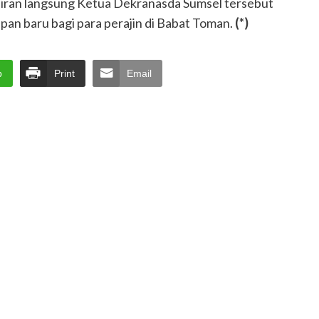
adiran langsung Ketua Dekranasda Sumsel tersebut
n baru bagi para perajin di Babat Toman.
(*)
p
Print
Email