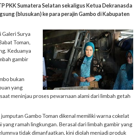
P PKK Sumatera Selatan sekaligus Ketua Dekranasda
gsung (blusukan) ke para perajin Gambo di Kabupaten
 Galeri Surya
 Babat Toman,
ang. Keduanya
imbah gambir
Gambo bukan
mpuan yang
saat meninjau proses pewarnaan alami dari limbah getah
 jumputan Gambo Toman dikenal memiliki warna cokelat
i yang ramah lingkungan. Berasal dari limbah gambir yang
lumnya tidak dimanfaatkan, kini diolah menjadi produk