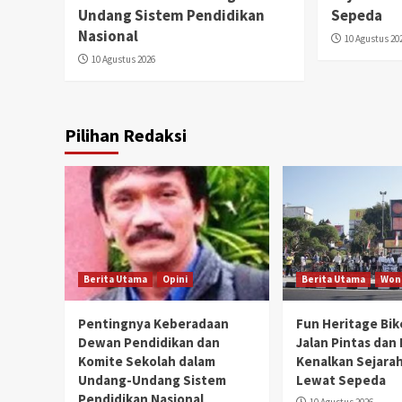
Undang Sistem Pendidikan
Sepeda
Nasional
10 Agustus 20
10 Agustus 2026
Pilihan Redaksi
Berita Utama
Opini
Berita Utama
Won
Pentingnya Keberadaan
Fun Heritage Bike
Dewan Pendidikan dan
Jalan Pintas dan 
Komite Sekolah dalam
Kenalkan Sejara
Undang-Undang Sistem
Lewat Sepeda
Pendidikan Nasional