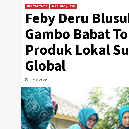
Berita Utama
Musi Banyuasin
Feby Deru Blusu
Gambo Babat To
Produk Lokal S
Global
7 Mei 2026