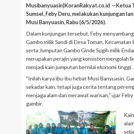
Musibanyuasin|KoranRakyat.co.id —Ketua T
Sumsel, Feby Deru, melakukan kunjungan lan
Musi Banyuasin, Rabu (6/5/2026).
Dalam kunjungan tersebut, Feby menyambangi
Gambo milik Sandi di Desa Toman, Kecamatan
serta Jumputan Gambo Ginde Sugih milik End
merupakan perajin yang konsisten mengolah l
menjadi kain jumputan bernilai ekonomi tinggi.
“Inilah karya ibu-ibu hebat Musi Banyuasin. 
sekadar kain, tetapi juga cerita tentang pere
menjaga alam dan merawat warisan,” ujar Feby 
gambir.
Kain
alam
sebe