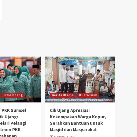
Palembang
Berita Utama
Muara Enim
P PKK Sumsel
Cik Ujang Apresiasi
ik Ujang:
Kekompakan Warga Kepur,
elari Pelangi
Serahkan Bantuan untuk
itmen PKK
Masjid dan Masyarakat
tahanan