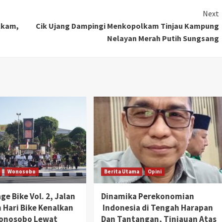
Next
lkam,
Cik Ujang Dampingi Menkopolkam Tinjau Kampung
Nelayan Merah Putih Sungsang
Wonosobo
Berita Utama
Opini
ge Bike Vol. 2, Jalan
Dinamika Perekonomian
 Hari Bike Kenalkan
Indonesia di Tengah Harapan
Wonosobo Lewat
Dan Tantangan, Tinjauan Atas