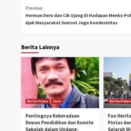
Continue
Previous
Herman Deru dan Cik Ujang Di Hadapan Menko Po
Reading
Ajak Masyarakat Sumsel Jaga Kondusivitas
Berita Lainnya
Berita Utama
Opini
Berita Utama
Pentingnya Keberadaan
Fun Herita
Dewan Pendidikan dan Komite
Pintas dan
Sekolah dalam Undang-
Sejarah 