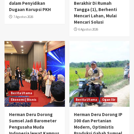
dalam Penyidikan
Berakhir Di Rumah
Dugaan Korupsi PKH
Tangga (1), Berhenti
Mencari Lahan, Mulai
7 Agustus 2026
Mencari Solusi
6 Agustus 2026
Berita Utama
Ekonomi | Bisnis
Berita Utama
Ogan Ilir
Herman Deru Dorong
Herman Deru Dorong IP
Sumsel Jadi Barometer
300 dan Pertanian
Pengusaha Muda
Modern, Optimistis
Indonesia lewat Kampus
Produksi Gabah Sumsel