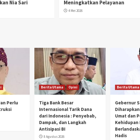
an Nia Sari
Meningkatkan Pelayanan
4 Mei 2026
i
Berita Utama
Opini
Berita Utama
an Perlu
Tiga Bank Besar
Gebernur S
truksi
Internasional Tarik Dana
Diharapkan
dari Indonesia : Penyebab,
Umat dan 
Dampak, dan Langkah
Kehidupan
Antisipasi BI
Berlandask
Hadis
8 Agustus 2026