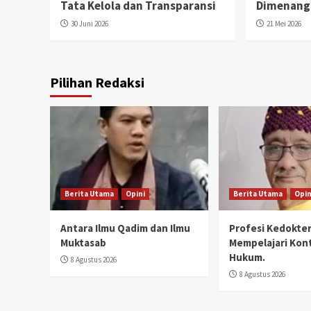
Tata Kelola dan Transparansi
Dimenangk
30 Juni 2026
21 Mei 2026
Pilihan Redaksi
Berita Utama
Opini
Berita Utama
Opin
Antara Ilmu Qadim dan Ilmu
Profesi Kedokter
Muktasab
Mempelajari Kon
Hukum.
8 Agustus 2026
8 Agustus 2026