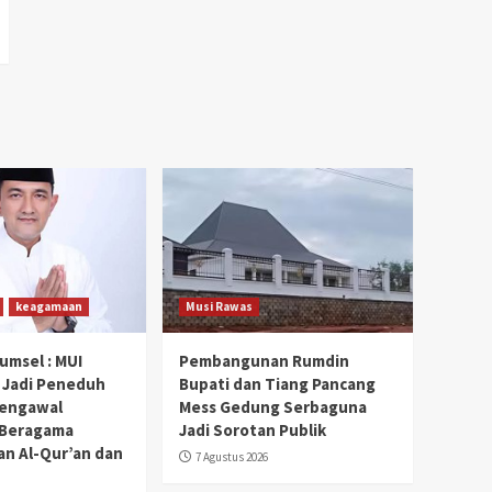
keagamaan
Musi Rawas
umsel : MUI
Pembangunan Rumdin
 Jadi Peneduh
Bupati dan Tiang Pancang
Pengawal
Mess Gedung Serbaguna
 Beragama
Jadi Sorotan Publik
an Al-Qur’an dan
7 Agustus 2026