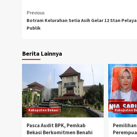
Continue
Previous
Botram Kelurahan Setia Asih Gelar 12 Stan Pelay
Reading
Publik
Berita Lainnya
Kabupaten Bekasi
Kabupaten B
Pasca Audit BPK, Pemkab
Pemilihan
Bekasi Berkomitmen Benahi
Perempua