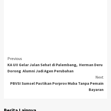
Continue
Previous
KA UII Gelar Jalan Sehat di Palembang, Herman Deru
Reading
Dorong Alumni Jadi Agen Perubahan
Next
PBVSI Sumsel Pastikan Porprov Muba Tanpa Pemain
Bayaran
Berita Lainnya