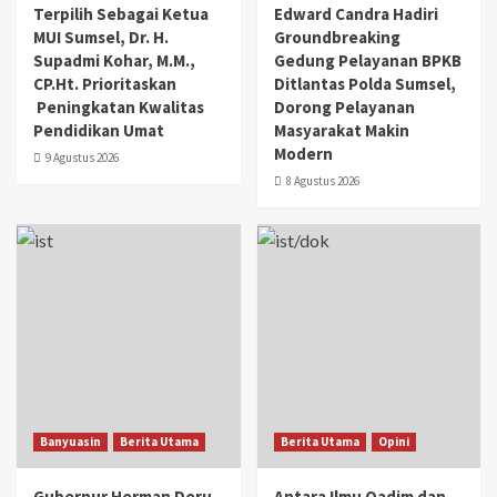
Terpilih Sebagai Ketua
Edward Candra Hadiri
MUI Sumsel, Dr. H.
Groundbreaking
Supadmi Kohar, M.M.,
Gedung Pelayanan BPKB
CP.Ht. Prioritaskan
Ditlantas Polda Sumsel,
Peningkatan Kwalitas
Dorong Pelayanan
Pendidikan Umat
Masyarakat Makin
Modern
9 Agustus 2026
8 Agustus 2026
Banyuasin
Berita Utama
Berita Utama
Opini
Gubernur Herman Deru
Antara Ilmu Qadim dan