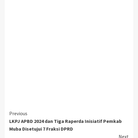
Continue
Previous
LKPJ APBD 2024 dan Tiga Raperda Inisiatif Pemkab
Reading
Muba Disetujui 7 Fraksi DPRD
Next