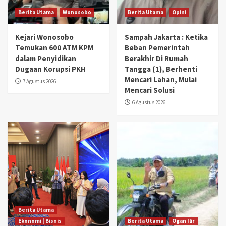
Berita Utama
Wonosobo
Berita Utama
Opini
Kejari Wonosobo
Sampah Jakarta : Ketika
Temukan 600 ATM KPM
Beban Pemerintah
dalam Penyidikan
Berakhir Di Rumah
Dugaan Korupsi PKH
Tangga (1), Berhenti
Mencari Lahan, Mulai
7 Agustus 2026
Mencari Solusi
6 Agustus 2026
Berita Utama
Ekonomi | Bisnis
Berita Utama
Ogan Ilir