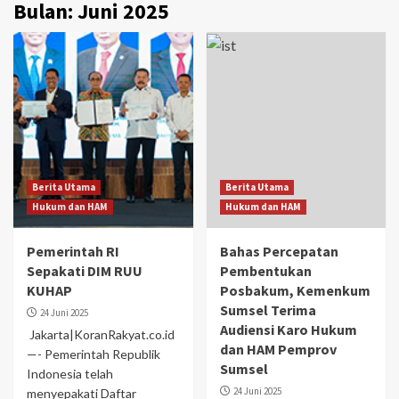
Bulan:
Juni 2025
Berita Utama
Berita Utama
Hukum dan HAM
Hukum dan HAM
Pemerintah RI
Bahas Percepatan
Sepakati DIM RUU
Pembentukan
KUHAP
Posbakum, Kemenkum
Sumsel Terima
24 Juni 2025
Audiensi Karo Hukum
Jakarta|KoranRakyat.co.id
dan HAM Pemprov
—- Pemerintah Republik
Sumsel
Indonesia telah
24 Juni 2025
menyepakati Daftar