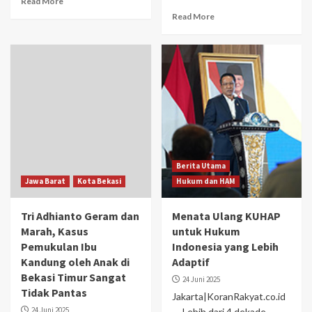
Read More
Read More
Berita Utama
Jawa Barat
Kota Bekasi
Hukum dan HAM
Tri Adhianto Geram dan
Menata Ulang KUHAP
Marah, Kasus
untuk Hukum
Pemukulan Ibu
Indonesia yang Lebih
Kandung oleh Anak di
Adaptif
Bekasi Timur Sangat
24 Juni 2025
Tidak Pantas
Jakarta|KoranRakyat.co.id
24 Juni 2025
— Lebih dari 4 dekade