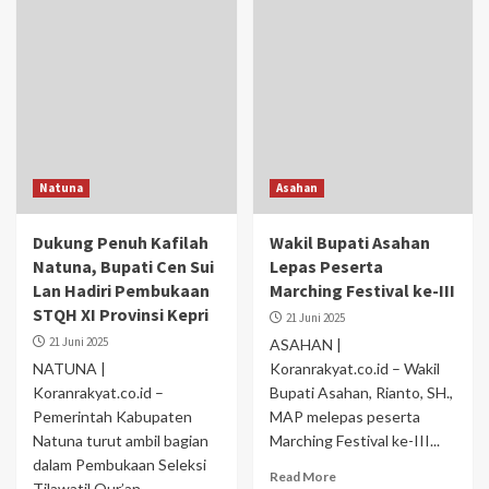
Natuna
Asahan
Dukung Penuh Kafilah
Wakil Bupati Asahan
Natuna, Bupati Cen Sui
Lepas Peserta
Lan Hadiri Pembukaan
Marching Festival ke-III
STQH XI Provinsi Kepri
21 Juni 2025
21 Juni 2025
ASAHAN |
NATUNA |
Koranrakyat.co.id – Wakil
Koranrakyat.co.id –
Bupati Asahan, Rianto, SH.,
Pemerintah Kabupaten
MAP melepas peserta
Natuna turut ambil bagian
Marching Festival ke-III...
dalam Pembukaan Seleksi
Read More
Tilawatil Qur’an...