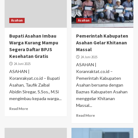
Asahan
Asahan
Bupati Asahan Imbau
Pemerintah Kabupaten
Warga Kurang Mampu
Asahan Gelar Khitanan
Segera Daftar BPJS
Massal
Kesehatan Gratis
24 Juni 2025
24 Juni 2025
ASAHAN |
ASAHAN |
Koranraktat.co.id –
Koranrakyat.co.id – Bupati
Pemerintah Kabupaten
Asahan, Taufik Zaibal
Asahan bersama dengan
Abidin Siregar, S.Sos., M.Si
Baznas Kabupaten Asahan
mengimbau kepada warga...
menggelar Khitanan
Massal...
Read More
Read More