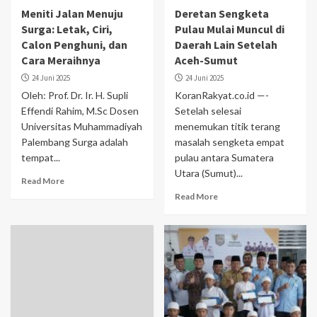
Meniti Jalan Menuju
Deretan Sengketa
Surga: Letak, Ciri,
Pulau Mulai Muncul di
Calon Penghuni, dan
Daerah Lain Setelah
Cara Meraihnya
Aceh-Sumut
24 Juni 2025
24 Juni 2025
Oleh: Prof. Dr. Ir. H. Supli
KoranRakyat.co.id —-
Effendi Rahim, M.Sc Dosen
Setelah selesai
Universitas Muhammadiyah
menemukan titik terang
Palembang Surga adalah
masalah sengketa empat
tempat...
pulau antara Sumatera
Utara (Sumut)...
Read More
Read More