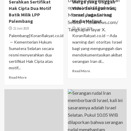
Serahkan Sertifikat
Warga yang Unggah
Hak Cipta Dua Motif
Video Serangan Iran,
Batik Milik LPP
Israel Juga Larang
Palembang
Media Meliput
22 Juni 2025
22 Juni 2025
Palembang|KoranRakyat.co.id
KoranRakyat.co.id —Ada
— Kementerian Hukum
warning dari otoritas Israel
Sumatera Selatan secara
bagi yang mengunggah dan
resmi menyerahkan dua
mendokumentasikan akibat
sertifikat Hak Cipta atas
serangan Iran di...
motif...
Read More
Read More