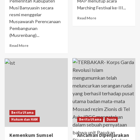
Pemerintah Kabupaten
MAP menutup acara
Musi Banyuasin secara
Marching Festival ke-III...
resmi menggelar
Read More
Musyawarah Perencanaan
Pembangunan
(Musrenbang)...
Read More
Berita Utama
Hukum dan HAM
Berita Utama
Dunia
Kemenkum Sumsel
Ancaman Dipenjarakan