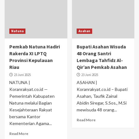
Natuna
Asahan
Pemkab Natuna Hadiri
Bupati Asahan Wisuda
Rakerda XI LPTQ
48 Orang Santri
Provinsi Kepulauan
Lembaga Tahfidz Al-
Riau
Qir’an Pemkab Asahan
23 Juni 2025
23 Juni 2025
NATUNA |
ASAHAN |
Koranrakyat.co.id —
Koranrakyat.co.id – Bupati
Pemerintah Kabupaten
Asahan, Taufik Zainal
Natuna melalui Bagian
Abidin Siregar, S.Sos., M.Si
Kesejahteraan Rakyat
mewisuda 48 orang...
bersama Kantor
Read More
Kementerian Agama...
Read More