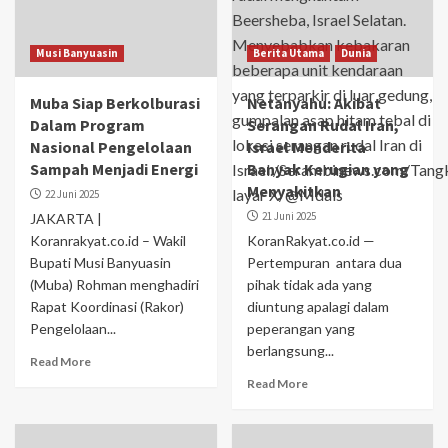
Musi Banyuasin
Berita Utama
Dunia
Muba Siap Berkolburasi
Netanyahu: Akibat
Dalam Program
Serangan Rudal Iran,
Nasional Pengelolaan
Israel Menderita
Sampah Menjadi Energi
Banyak Kerugian yang
Menyakitkan
22 Juni 2025
21 Juni 2025
JAKARTA |
Koranrakyat.co.id – Wakil
KoranRakyat.co.id —
Bupati Musi Banyuasin
Pertempuran antara dua
(Muba) Rohman menghadiri
pihak tidak ada yang
Rapat Koordinasi (Rakor)
diuntung apalagi dalam
Pengelolaan...
peperangan yang
berlangsung...
Read More
Read More