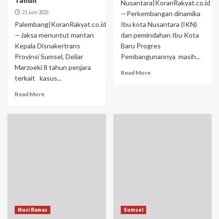
Nusantara|KoranRakyat.co.id
23 Juni 2025
—Perkembangan dinamika
Palembang|KoranRakyat.co.id
Ibu kota Nusantara (IKN)
—Jaksa menuntut mantan
dan pemindahan Ibu Kota
Kepala Disnakertrans
Baru Progres
Provinsi Sumsel, Deliar
Pembangunannya masih...
Marzoeki 8 tahun penjara
Read More
terkait kasus...
Read More
Musi Rawas
Sumsel