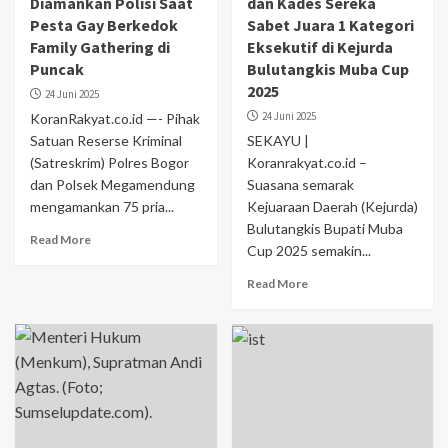
Diamankan Polisi Saat
dan Kades Sereka
Pesta Gay Berkedok
Sabet Juara 1 Kategori
Family Gathering di
Eksekutif di Kejurda
Puncak
Bulutangkis Muba Cup
2025
24 Juni 2025
24 Juni 2025
KoranRakyat.co.id —- Pihak
Satuan Reserse Kriminal
SEKAYU |
(Satreskrim) Polres Bogor
Koranrakyat.co.id –
dan Polsek Megamendung
Suasana semarak
mengamankan 75 pria...
Kejuaraan Daerah (Kejurda)
Bulutangkis Bupati Muba
Read More
Cup 2025 semakin...
Read More