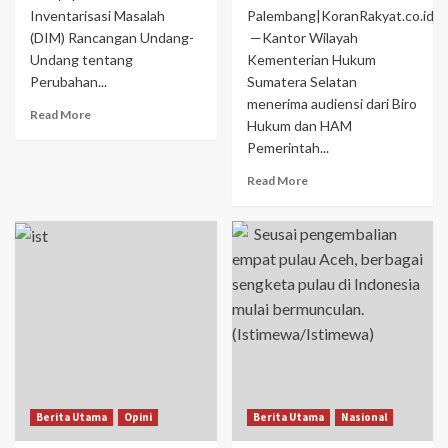
Inventarisasi Masalah
Palembang|KoranRakyat.co.id
(DIM) Rancangan Undang-
—Kantor Wilayah
Undang tentang
Kementerian Hukum
Perubahan...
Sumatera Selatan
menerima audiensi dari Biro
Read More
Hukum dan HAM
Pemerintah...
Read More
Berita Utama
Opini
Berita Utama
Nasional