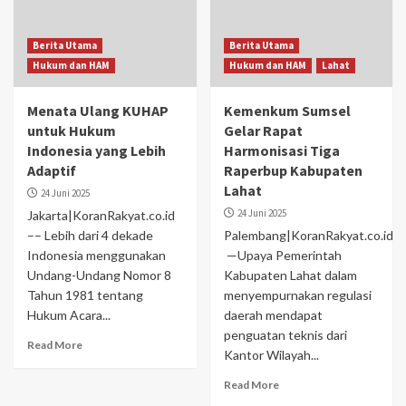
Berita Utama
Berita Utama
Hukum dan HAM
Hukum dan HAM
Lahat
Menata Ulang KUHAP
Kemenkum Sumsel
untuk Hukum
Gelar Rapat
Indonesia yang Lebih
Harmonisasi Tiga
Adaptif
Raperbup Kabupaten
Lahat
24 Juni 2025
24 Juni 2025
Jakarta|KoranRakyat.co.id
–– Lebih dari 4 dekade
Palembang|KoranRakyat.co.id
Indonesia menggunakan
—Upaya Pemerintah
Undang-Undang Nomor 8
Kabupaten Lahat dalam
Tahun 1981 tentang
menyempurnakan regulasi
Hukum Acara...
daerah mendapat
penguatan teknis dari
Read More
Kantor Wilayah...
Read More