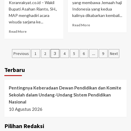
Koranrakyat.co.id – Wakil
yang membawa Jemaah haji
Bupati Asahan Rianto, SH.,
Indonesia yang kedua
MAP menghadiri acara
kalinya dikabarkan kembali...
wisuda sarjana ke...
Read More
Read More
Paginasi
Previous
1
2
3
4
5
6
…
9
Next
pos
Terbaru
Pentingnya Keberadaan Dewan Pendidikan dan Komite
Sekolah dalam Undang-Undang Sistem Pendidikan
Nasional
10 Agustus 2026
Pilihan Redaksi