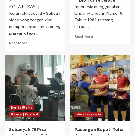
KOTA BEKASI |
Indonesia menggunakan
Koranrakyat.co.id – Sebuah
Undang-Undang Nomor 8
video yang tengah viral
Tahun 1981 tentang
mempertontonkan seorang
Hukum...
pria yang tega...
Read More
Read More
Berita Utama
Hukum | Kriminal
Musi Banyuasin
Sebanyak 75 Pria
Pasangan Bupati Toha