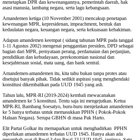
menetapkan DPR dan kewenangannya, pemerintah daerah, hak
asasi manusia, lambang negara, serta lagu kebangsaan.
Amandemen ketiga (10 November 2001) mencakup penetapan
kewenangan MPR, kepresidenan, impeachment, bentuk dan
kedaulatan negara, keuangan negara, serta kekuasaan kehakiman.
Adapun amandemen keempat ( sidang tahunan MPR pada tanggal
1-11 Agustus 2002) mengenai penggantian presiden, DPD sebagai
bagian dari MPR, pernyataan perang, perdamaian dan perjanjian,
pendidikan dan kebudayaan, perekonomian nasional dan
kesejahteraan sosial, mata uang, dan bank sentral.
Amandemen-amandemen itu, kita tahu bukan tanpa protes atau
disetujui banyak pihak. Tidak sedikit aspirasi yang menghendaki
konstitusi dikembalikan pada UUD 1945 yang asli.
Tahun lalu, MPR-RI (2019-2024) kembali mewacanakan
amandemen ke 5 konstitusi. Tentu saja ini mengejutkan. Ketua
MPR-RI, Bambang Soesatyo, buru-buru menjelaskan amandemen
ke 5 hanya terbatas untuk memasukkan PPHN ( Pokok-Pokok
Haluan Negara). Serupa GBHN di masa Pak Harto.
Elit Partai Golkar itu memaparkan untuk menghadirkan PPHN
diperlukan amandemen terbatas UUD 1945. Hanya akan ada
penambah ayat di Pasal 3 dan Pasal 23 UUD 1945, janjinya. Satu