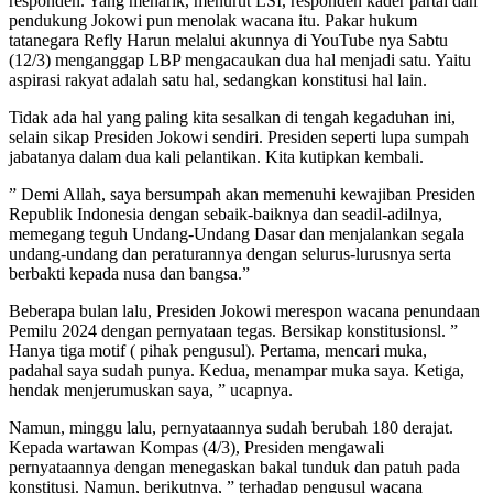
responden. Yang menarik, menurut LSI, responden kader partai dan
pendukung Jokowi pun menolak wacana itu. Pakar hukum
tatanegara Refly Harun melalui akunnya di YouTube nya Sabtu
(12/3) menganggap LBP mengacaukan dua hal menjadi satu. Yaitu
aspirasi rakyat adalah satu hal, sedangkan konstitusi hal lain.
Tidak ada hal yang paling kita sesalkan di tengah kegaduhan ini,
selain sikap Presiden Jokowi sendiri. Presiden seperti lupa sumpah
jabatanya dalam dua kali pelantikan. Kita kutipkan kembali.
” Demi Allah, saya bersumpah akan memenuhi kewajiban Presiden
Republik Indonesia dengan sebaik-baiknya dan seadil-adilnya,
memegang teguh Undang-Undang Dasar dan menjalankan segala
undang-undang dan peraturannya dengan selurus-lurusnya serta
berbakti kepada nusa dan bangsa.”
Beberapa bulan lalu, Presiden Jokowi merespon wacana penundaan
Pemilu 2024 dengan pernyataan tegas. Bersikap konstitusionsl. ”
Hanya tiga motif ( pihak pengusul). Pertama, mencari muka,
padahal saya sudah punya. Kedua, menampar muka saya. Ketiga,
hendak menjerumuskan saya, ” ucapnya.
Namun, minggu lalu, pernyataannya sudah berubah 180 derajat.
Kepada wartawan Kompas (4/3), Presiden mengawali
pernyataannya dengan menegaskan bakal tunduk dan patuh pada
konstitusi. Namun, berikutnya, ” terhadap pengusul wacana