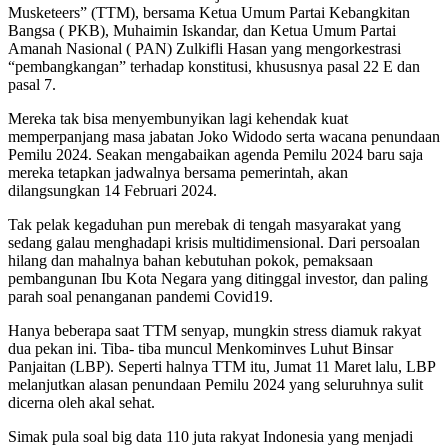
Musketeers” (TTM), bersama Ketua Umum Partai Kebangkitan
Bangsa ( PKB), Muhaimin Iskandar, dan Ketua Umum Partai
Amanah Nasional ( PAN) Zulkifli Hasan yang mengorkestrasi
“pembangkangan” terhadap konstitusi, khususnya pasal 22 E dan
pasal 7.
Mereka tak bisa menyembunyikan lagi kehendak kuat
memperpanjang masa jabatan Joko Widodo serta wacana penundaan
Pemilu 2024. Seakan mengabaikan agenda Pemilu 2024 baru saja
mereka tetapkan jadwalnya bersama pemerintah, akan
dilangsungkan 14 Februari 2024.
Tak pelak kegaduhan pun merebak di tengah masyarakat yang
sedang galau menghadapi krisis multidimensional. Dari persoalan
hilang dan mahalnya bahan kebutuhan pokok, pemaksaan
pembangunan Ibu Kota Negara yang ditinggal investor, dan paling
parah soal penanganan pandemi Covid19.
Hanya beberapa saat TTM senyap, mungkin stress diamuk rakyat
dua pekan ini. Tiba- tiba muncul Menkominves Luhut Binsar
Panjaitan (LBP). Seperti halnya TTM itu, Jumat 11 Maret lalu, LBP
melanjutkan alasan penundaan Pemilu 2024 yang seluruhnya sulit
dicerna oleh akal sehat.
Simak pula soal big data 110 juta rakyat Indonesia yang menjadi