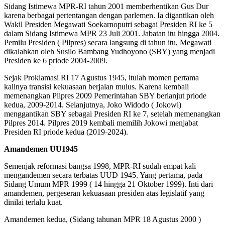
Sidang Istimewa MPR-RI tahun 2001 memberhentikan Gus Dur
karena berbagai pertentangan dengan parlemen. Ia digantikan oleh
Wakil Presiden Megawati Soekarnoputri sebagai Presiden RI ke 5
dalam Sidang Istimewa MPR 23 Juli 2001. Jabatan itu hingga 2004.
Pemilu Presiden ( Pilpres) secara langsung di tahun itu, Megawati
dikalahkan oleh Susilo Bambang Yudhoyono (SBY) yang menjadi
Presiden ke 6 priode 2004-2009.
Sejak Proklamasi RI 17 Agustus 1945, itulah momen pertama
kalinya transisi kekuasaan berjalan mulus. Karena kembali
memenangkan Pilpres 2009 Pemerintahan SBY berlanjut priode
kedua, 2009-2014. Selanjutnya, Joko Widodo ( Jokowi)
menggantikan SBY sebagai Presiden RI ke 7, setelah memenangkan
Pilpres 2014. Pilpres 2019 kembali memilih Jokowi menjabat
Presiden RI priode kedua (2019-2024).
Amandemen UU1945
Semenjak reformasi bangsa 1998, MPR-RI sudah empat kali
mengandemen secara terbatas UUD 1945. Yang pertama, pada
Sidang Umum MPR 1999 ( 14 hingga 21 Oktober 1999). Inti dari
amandemen, pergeseran kekuasaan presiden atas legislatif yang
dinilai terlalu kuat.
Amandemen kedua, (Sidang tahunan MPR 18 Agustus 2000 )