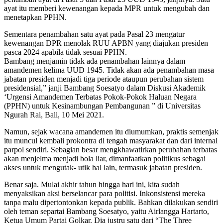
ayat itu memberi kewenangan kepada MPR untuk mengubah dan
menetapkan PPHN.
Sementara penambahan satu ayat pada Pasal 23 mengatur
kewenangan DPR menolak RUU APBN yang diajukan presiden
pasca 2024 apabila tidak sesuai PPHN.
Bambang menjamin tidak ada penambahan lainnya dalam
amandemen kelima UUD 1945. Tidak akan ada penambahan masa
jabatan presiden menjadi tiga periode ataupun perubahan sistem
presidensial,” janji Bambang Soesatyo dalam Diskusi Akademik
‘Urgensi Amandemen Terbatas Pokok-Pokok Haluan Negara
(PPHN) untuk Kesinambungan Pembangunan ” di Universitas
Ngurah Rai, Bali, 10 Mei 2021.
Namun, sejak wacana amandemen itu diumumkan, praktis semenjak
itu muncul kembali prokontra di tengah masyarakat dan dari internal
parpol sendiri. Sebagian besar mengkhawatirkan perubahan terbatas
akan menjelma menjadi bola liar, dimanfaatkan politikus sebagai
akses untuk mengutak- utik hal lain, termasuk jabatan presiden.
Benar saja. Mulai akhir tahun hingga hari ini, kita sudah
menyaksikan aksi berselancar para politisi. Inkonsistensi mereka
tanpa malu dipertontonkan kepada publik. Bahkan dilakukan sendiri
oleh teman separtai Bambang Soesatyo, yaitu Airlangga Hartarto,
Ketua Umum Partai Golkar. Dia justru satu dari “The Three