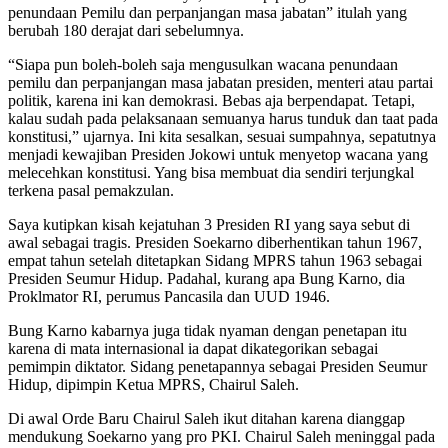
penundaan Pemilu dan perpanjangan masa jabatan” itulah yang
berubah 180 derajat dari sebelumnya.
“Siapa pun boleh-boleh saja mengusulkan wacana penundaan
pemilu dan perpanjangan masa jabatan presiden, menteri atau partai
politik, karena ini kan demokrasi. Bebas aja berpendapat. Tetapi,
kalau sudah pada pelaksanaan semuanya harus tunduk dan taat pada
konstitusi,” ujarnya. Ini kita sesalkan, sesuai sumpahnya, sepatutnya
menjadi kewajiban Presiden Jokowi untuk menyetop wacana yang
melecehkan konstitusi. Yang bisa membuat dia sendiri terjungkal
terkena pasal pemakzulan.
Saya kutipkan kisah kejatuhan 3 Presiden RI yang saya sebut di
awal sebagai tragis. Presiden Soekarno diberhentikan tahun 1967,
empat tahun setelah ditetapkan Sidang MPRS tahun 1963 sebagai
Presiden Seumur Hidup. Padahal, kurang apa Bung Karno, dia
Proklmator RI, perumus Pancasila dan UUD 1946.
Bung Karno kabarnya juga tidak nyaman dengan penetapan itu
karena di mata internasional ia dapat dikategorikan sebagai
pemimpin diktator. Sidang penetapannya sebagai Presiden Seumur
Hidup, dipimpin Ketua MPRS, Chairul Saleh.
Di awal Orde Baru Chairul Saleh ikut ditahan karena dianggap
mendukung Soekarno yang pro PKI. Chairul Saleh meninggal pada