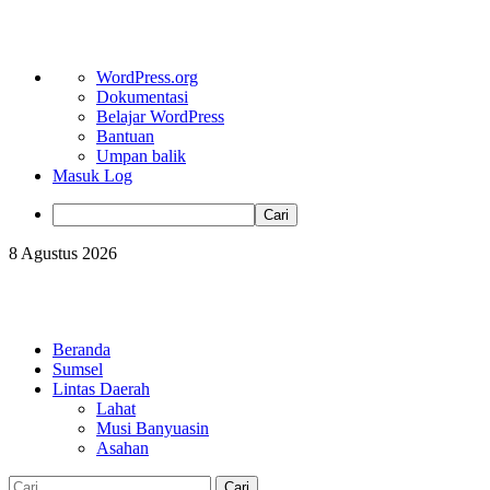
Tentang
WordPress.org
WordPress
Dokumentasi
Belajar WordPress
Bantuan
Umpan balik
Masuk Log
Cari
Skip
8 Agustus 2026
to
content
Primary
Menu
Beranda
Sumsel
Lintas Daerah
Lahat
Musi Banyuasin
Asahan
Cari