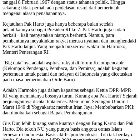
tanggal 8 Februari 1967 dengan status tahanan politik. Hingga
sekarang tidak pernah ada penjelasan resmi dari pemerintah
mengenai alasan penahanannya.
Kejatuhan Pak Harto juga hanya beberapa bulan setelah
pelantikannya sebagai Presiden RI ke 7. Pak Harto juga sudah
berkali – kali menyatakan niatnya berhenti. Namun, para
pembantunya meyakinkan rakyat merasa nyaman dan menghendaki
Pak Harto lanjut. Yang menjadi buzzernya waktu itu Harmoko,
Menteri Penerangan RI.
“Big data”nya adalah aspirasi rakyat di forum Kelompencapir
(Kelompok Pendengar, Pembaca, dan Pemirsa), adalah kegiatan
pertemuan untuk petani dan nelayan di Indonesia yang dicetuskan
pada masa pemerintahan Orde Baru).
Adalah Harmoko juga dalam kapasitas sebagai Ketua DPR-MPR-
RI yang memintanya bossnya turun. Kurang apa Pak Harto? Sejarah
perjuangannya dicatat tinta emas. Memimpin Serangan Umum 1
Maret 1949 di Yogyakarta; merebut Irian Jaya; Membubarkan PKI;
dan dinobatkan sebagai Bapak Pembangunan.
Gus Dur, lebih kurang sama kuatnya dengan Bung Karno dan Pak
Harto. Dia tokoh NU yang punya basis anggota ormas Islam
terbesar di Indonesia. Basis aktifis prodemokrasi. Toh tak berdaya