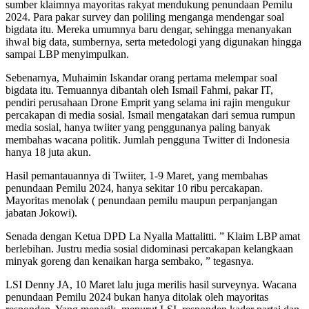
sumber klaimnya mayoritas rakyat mendukung penundaan Pemilu
2024. Para pakar survey dan poliling menganga mendengar soal
bigdata itu. Mereka umumnya baru dengar, sehingga menanyakan
ihwal big data, sumbernya, serta metedologi yang digunakan hingga
sampai LBP menyimpulkan.
Sebenarnya, Muhaimin Iskandar orang pertama melempar soal
bigdata itu. Temuannya dibantah oleh Ismail Fahmi, pakar IT,
pendiri perusahaan Drone Emprit yang selama ini rajin mengukur
percakapan di media sosial. Ismail mengatakan dari semua rumpun
media sosial, hanya twiiter yang penggunanya paling banyak
membahas wacana politik. Jumlah pengguna Twitter di Indonesia
hanya 18 juta akun.
Hasil pemantauannya di Twiiter, 1-9 Maret, yang membahas
penundaan Pemilu 2024, hanya sekitar 10 ribu percakapan.
Mayoritas menolak ( penundaan pemilu maupun perpanjangan
jabatan Jokowi).
Senada dengan Ketua DPD La Nyalla Mattalitti. ” Klaim LBP amat
berlebihan. Justru media sosial didominasi percakapan kelangkaan
minyak goreng dan kenaikan harga sembako, ” tegasnya.
LSI Denny JA, 10 Maret lalu juga merilis hasil surveynya. Wacana
penundaan Pemilu 2024 bukan hanya ditolak oleh mayoritas