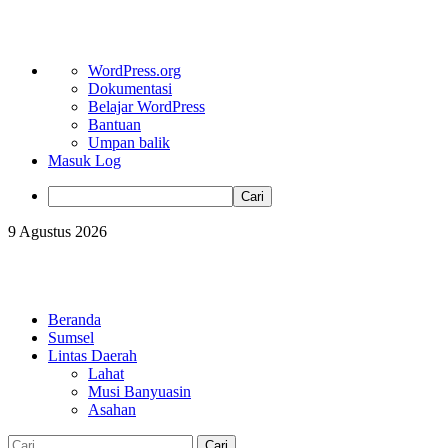
Tentang
WordPress.org
WordPress
Dokumentasi
Belajar WordPress
Bantuan
Umpan balik
Masuk Log
Cari
Skip
9 Agustus 2026
to
content
Primary
Menu
Beranda
Sumsel
Lintas Daerah
Lahat
Musi Banyuasin
Asahan
Cari