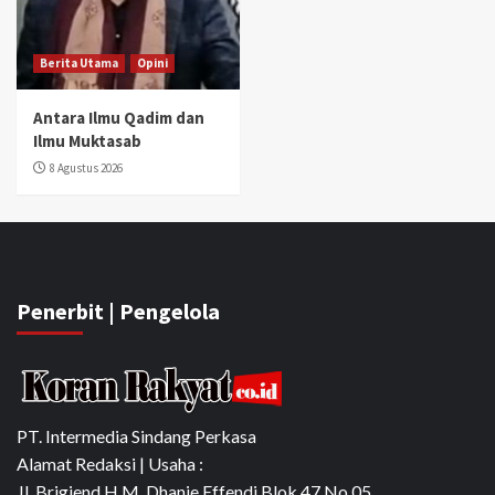
Berita Utama
Opini
Antara Ilmu Qadim dan
Ilmu Muktasab
8 Agustus 2026
Penerbit | Pengelola
PT. Intermedia Sindang Perkasa
Alamat Redaksi | Usaha :
Jl. Brigjend H.M. Dhanie Effendi Blok 47 No.05