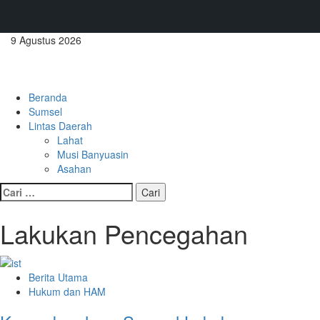
Skip
9 Agustus 2026
to
content
Primary
Menu
Beranda
Sumsel
Lintas Daerah
Lahat
Musi Banyuasin
Asahan
Cari
untuk:
Lakukan Pencegahan
Berita Utama
Hukum dan HAM