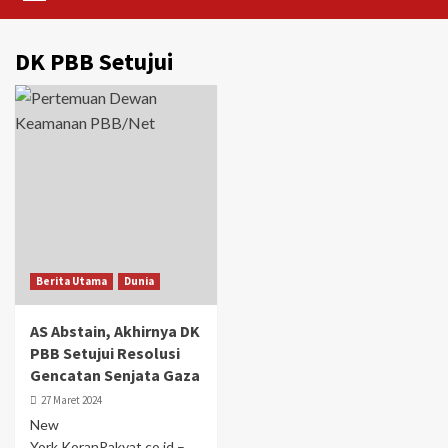
DK PBB Setujui
Berita Utama
Dunia
AS Abstain, Akhirnya DK
PBB Setujui Resolusi
Gencatan Senjata Gaza
27 Maret 2024
New
York,KoranRakyat.co.id –