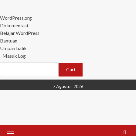
Tentang
WordPress.org
WordPress
Dokumentasi
Belajar WordPress
Bantuan
Umpan balik
Masuk Log
Cari
Skip
7 Agustus 2026
to
content
Primary
Menu