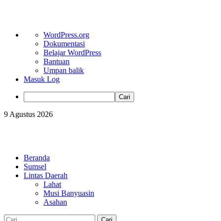
Tentang
WordPress.org
WordPress
Dokumentasi
Belajar WordPress
Bantuan
Umpan balik
Masuk Log
Cari
Skip
9 Agustus 2026
to
content
Primary
Menu
Beranda
Sumsel
Lintas Daerah
Lahat
Musi Banyuasin
Asahan
Cari