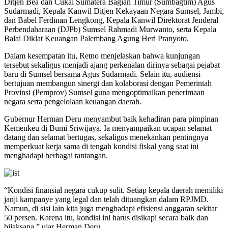
Ditjen Bea dan Cukai Sumatera Bagian Timur (Sumbagtim) Agus
Sudarmadi, Kepala Kanwil Ditjen Kekayaan Negara Sumsel, Jambi,
dan Babel Ferdinan Lengkong, Kepala Kanwil Direktorat Jenderal
Perbendaharaan (DJPb) Sumsel Rahmadi Murwanto, serta Kepala
Balai Diklat Keuangan Palembang Agung Heri Pranyoto.
Dalam kesempatan itu, Retno menjelaskan bahwa kunjungan
tersebut sekaligus menjadi ajang perkenalan dirinya sebagai pejabat
baru di Sumsel bersama Agus Sudarmadi. Selain itu, audiensi
bertujuan membangun sinergi dan kolaborasi dengan Pemerintah
Provinsi (Pemprov) Sumsel guna mengoptimalkan penerimaan
negara serta pengelolaan keuangan daerah.
Gubernur Herman Deru menyambut baik kehadiran para pimpinan
Kemenkeu di Bumi Sriwijaya. Ia menyampaikan ucapan selamat
datang dan selamat bertugas, sekaligus menekankan pentingnya
memperkuat kerja sama di tengah kondisi fiskal yang saat ini
menghadapi berbagai tantangan.
“Kondisi finansial negara cukup sulit. Setiap kepala daerah memiliki
janji kampanye yang legal dan telah dituangkan dalam RPJMD.
Namun, di sisi lain kita juga menghadapi efisiensi anggaran sekitar
50 persen. Karena itu, kondisi ini harus disikapi secara baik dan
bijaksana,” ujar Herman Deru.