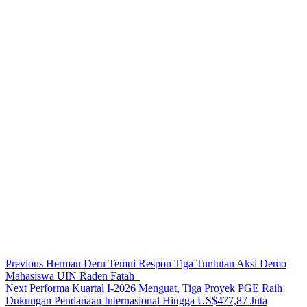
Continue
Previous
Herman Deru Temui Respon Tiga Tuntutan Aksi Demo
Mahasiswa UIN Raden Fatah
Reading
Next
Performa Kuartal I-2026 Menguat, Tiga Proyek PGE Raih
Dukungan Pendanaan Internasional Hingga US$477,87 Juta