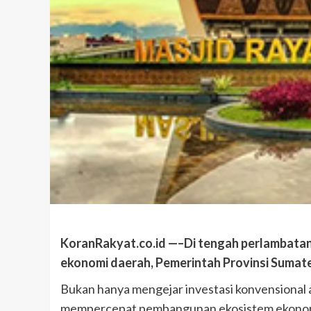
KoranRakyat.co.id —–Di tengah perlambatan
ekonomi daerah, Pemerintah Provinsi Sumater
Bukan hanya mengejar investasi konvensional at
mempercepat pembangunan ekosistem ekonomi 