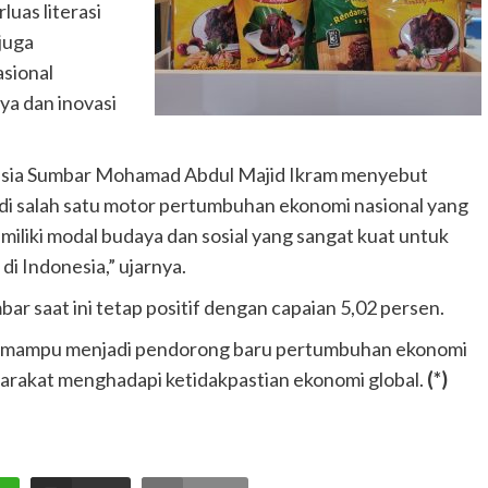
uas literasi
 juga
sional
a dan inovasi
nesia Sumbar Mohamad Abdul Majid Ikram menyebut
adi salah satu motor pertumbuhan ekonomi nasional yang
miliki modal budaya dan sosial yang sangat kuat untuk
i Indonesia,” ujarnya.
saat ini tetap positif dengan capaian 5,02 persen.
ni mampu menjadi pendorong baru pertumbuhan ekonomi
rakat menghadapi ketidakpastian ekonomi global.
(*)