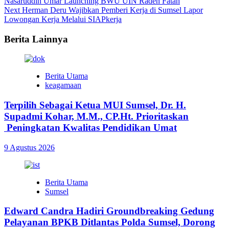
Nasaruddin Umar Launching BWU UIN Raden Fatah
Reading
Next
Herman Deru Wajibkan Pemberi Kerja di Sumsel Lapor
Lowongan Kerja Melalui SIAPkerja
Berita Lainnya
Berita Utama
keagamaan
Terpilih Sebagai Ketua MUI Sumsel, Dr. H.
Supadmi Kohar, M.M., CP.Ht. Prioritaskan
Peningkatan Kwalitas Pendidikan Umat
9 Agustus 2026
Berita Utama
Sumsel
Edward Candra Hadiri Groundbreaking Gedung
Pelayanan BPKB Ditlantas Polda Sumsel, Dorong