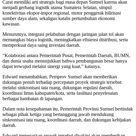
Carat memiliki arti strategis bagi masa depan Sumsel karena akan
menjadi gerbang logistik utama Sumatera Selatan, simpul
konektivitas ekspor-impor regional, motor penggerak hilirisasi
sumber daya alam, sekaligus katalis pertumbuhan ekonomi
kawasan.
Menurutnya, integrasi pelabuhan dengan jaringan jalan tol akan
memangkas biaya logistik, meningkatkan efisiensi distribusi, serta
memperkuat daya saing investasi daerah.
“Kolaborasi antara Pemerintah Pusat, Pemerintah Daerah, BUMN,
dan dunia usaha menunjukkan bahwa pembangunan besar hanya
dapat terwujud melalui sinergi yang kuat,” katanya.
Edward menambahkan, Pemprov Sumsel akan memberikan
dukungan penuh terhadap percepatan proyek strategis tersebut
melalui sinkronisasi tata ruang, dukungan regulasi daerah,
koordinasi lintas kabupaten/kota, serta fasilitasi penyelesaian
berbagai hambatan di lapangan.
Dalam nota kesepahaman itu, Pemerintah Provinsi Sumsel bertindak
sebagai pihak ketiga yang bertanggung jawab mendukung
sinkronisasi tata ruang, koordinasi daerah, dan dukungan kebijakan
daerah.
Edward menegaskan proyek tersebut diyakini akan memberikan