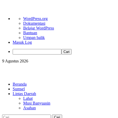
Tentang
WordPress.org
WordPress
Dokumentasi
Belajar WordPress
Bantuan
Umpan balik
Masuk Log
Cari
Skip
9 Agustus 2026
to
content
Primary
Menu
Beranda
Sumsel
Lintas Daerah
Lahat
Musi Banyuasin
Asahan
Cari