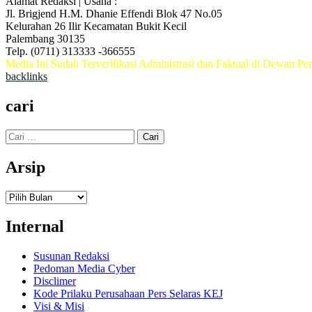
Alamat Redaksi | Usaha :
Jl. Brigjend H.M. Dhanie Effendi Blok 47 No.05
Kelurahan 26 Ilir Kecamatan Bukit Kecil
Palembang 30135
Telp. (0711) 313333 -366555
Media Ini Sudah Terverifikasi Administrasi dan Faktual di Dewan Per
backlinks
cari
Cari
untuk:
Arsip
Arsip
Internal
Susunan Redaksi
Pedoman Media Cyber
Disclimer
Kode Prilaku Perusahaan Pers Selaras KEJ
Visi & Misi