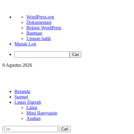
Tentang
WordPress.org
WordPress
Dokumentasi
Belajar WordPress
Bantuan
Umpan balik
Masuk Log
Cari
Skip
8 Agustus 2026
to
content
Primary
Menu
Beranda
Sumsel
Lintas Daerah
Lahat
Musi Banyuasin
Asahan
Cari
untuk: