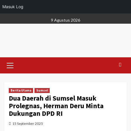
Masuk Log
Skip
9 Agustus 2026
to
content
Primary
Menu
Berita Utama
Sumsel
Dua Daerah di Sumsel Masuk
Prolegnas, Herman Deru Minta
Dukungan DPD RI
15 September 2025