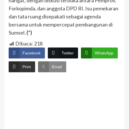
hangat, dengan diskusi terbuka antara Pemprov,
Forkopimda, dan anggota DPD RI. Isu pemekaran
dan tata ruang disepakati sebagai agenda
bersama untuk mempercepat pembangunan di
Sumsel.
(*)
DIbaca:
218
Facebook
Twitter
WhatsApp
Print
Email