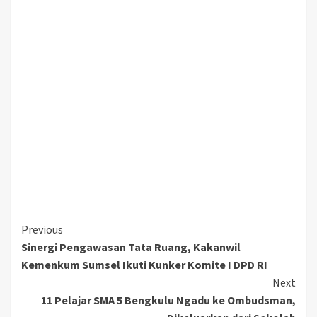
Continue
Previous
Sinergi Pengawasan Tata Ruang, Kakanwil
Reading
Kemenkum Sumsel Ikuti Kunker Komite I DPD RI
Next
11 Pelajar SMA 5 Bengkulu Ngadu ke Ombudsman,