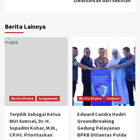
Dikeluarkan dari Sekolah
Berita Lainnya
Berita Utama
keagamaan
Berita Utama
Sumsel
Terpilih Sebagai Ketua
Edward Candra Hadiri
MUI Sumsel, Dr. H.
Groundbreaking
Supadmi Kohar, M.M.,
Gedung Pelayanan
CP.Ht. Prioritaskan
BPKB Ditlantas Polda