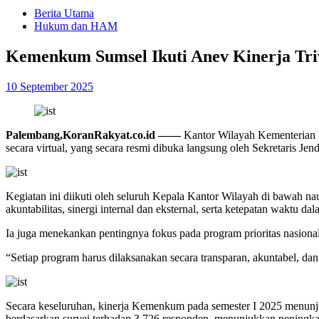
Berita Utama
Hukum dan HAM
Kemenkum Sumsel Ikuti Anev Kinerja Triw
10 September 2025
Palembang,KoranRakyat.co.id —––
Kantor Wilayah Kementerian 
secara virtual, yang secara resmi dibuka langsung oleh Sekretaris J
Kegiatan ini diikuti oleh seluruh Kepala Kantor Wilayah di bawah 
akuntabilitas, sinergi internal dan eksternal, serta ketepatan waktu 
Ia juga menekankan pentingnya fokus pada program prioritas nasiona
“Setiap program harus dilaksanakan secara transparan, akuntabel, da
Secara keseluruhan, kinerja Kemenkum pada semester I 2025 menunjukk
berdasarkan survei terhadap 3.726 responden, menunjukkan peningka