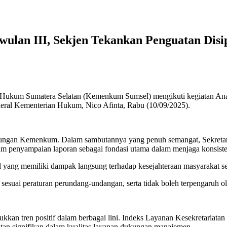
ulan III, Sekjen Tekankan Penguatan Disi
Hukum Sumatera Selatan (Kemenkum Sumsel) mengikuti kegiatan Anal
enderal Kementerian Hukum, Nico Afinta, Rabu (10/09/2025).
naungan Kemenkum. Dalam sambutannya yang penuh semangat, Sekretari
dalam penyampaian laporan sebagai fondasi utama dalam menjaga konsiste
l yang memiliki dampak langsung terhadap kesejahteraan masyarakat s
n sesuai peraturan perundang-undangan, serta tidak boleh terpengaruh
an tren positif dalam berbagai lini. Indeks Layanan Kesekretariatan 
tan signifikan dalam kualitas layanan dukungan manajemen.