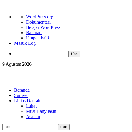
Tentang
WordPress.org
WordPress
Dokumentasi
Belajar WordPress
Bantuan
Umpan balik
Masuk Log
Cari
Skip
9 Agustus 2026
to
content
Primary
Menu
Beranda
Sumsel
Lintas Daerah
Lahat
Musi Banyuasin
Asahan
Cari
untuk: