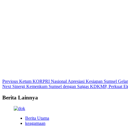
Continue
Previous
Ketum KORPRI Nasional Apresiasi Kesiapan Sumsel Gel
Next
Sinergi Kemenkum Sumsel dengan Satgas KDKMP, Perkuat Ek
Reading
Berita Lainnya
Berita Utama
keagamaan