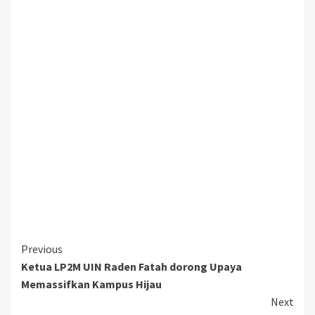
Continue
Previous
Ketua LP2M UIN Raden Fatah dorong Upaya
Reading
Memassifkan Kampus Hijau
Next