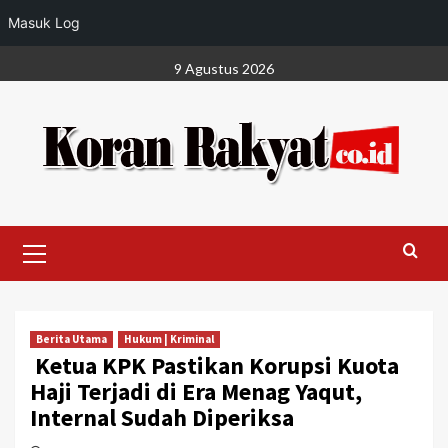
Masuk Log
Skip
9 Agustus 2026
to
content
Primary
Menu
Berita Utama
Hukum | Kriminal
Ketua KPK Pastikan Korupsi Kuota
Haji Terjadi di Era Menag Yaqut,
Internal Sudah Diperiksa