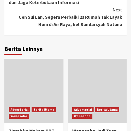
dan Jaga Keterbukaan Informasi
Next
Cen Sui Lan, Segera Perbaiki 23 Rumah Tak Layak
Huni di Air Raya, kel Bandarsyah Natuna
Berita Lainnya
Advertorial
Berita Utama
Advertorial
Berita Utama
Wonosobo
Wonosobo
Ziarah ke Makam KRT
Wonosobo Jadi Tuan