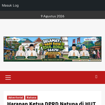
Masuk Log
Skip
9 Agustus 2026
to
content
Primary
Menu
Advertorial
Natuna
Harapan Ketua DPRD Natuna di HUT