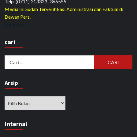
Telp. (0711) 313333 -366555
Media Ini Sudah Terverifikasi Administrasi dan Faktual di
Dewan Pers.
backlinks
cari
Cari
untuk:
Arsip
Arsip
Internal