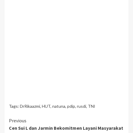
Tags:
DrRikaazmi
,
HUT
,
natuna
,
pdip
,
rusdi
,
TNI
Continue
Previous
Cen Sui L dan Jarmin Bekomitmen Layani Masyarakat
Reading