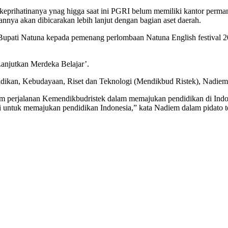
rihatinanya ynag higga saat ini PGRI belum memiliki kantor permane
ya akan dibicarakan lebih lanjut dengan bagian aset daerah.
 Bupati Natuna kepada pemenang perlombaan Natuna English festival 
Lanjutkan Merdeka Belajar’.
dikan, Kebudayaan, Riset dan Teknologi (Mendikbud Ristek), Nadi
lam perjalanan Kemendikbudristek dalam memajukan pendidikan di Ind
 untuk memajukan pendidikan Indonesia,” kata Nadiem dalam pidato te