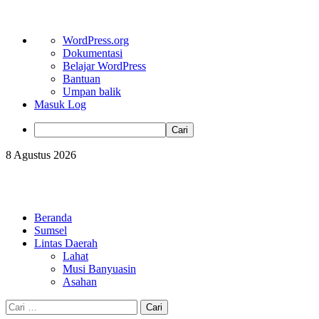
Tentang
WordPress.org
WordPress
Dokumentasi
Belajar WordPress
Bantuan
Umpan balik
Masuk Log
Cari
Skip
8 Agustus 2026
to
content
Primary
Menu
Beranda
Sumsel
Lintas Daerah
Lahat
Musi Banyuasin
Asahan
Cari
untuk: