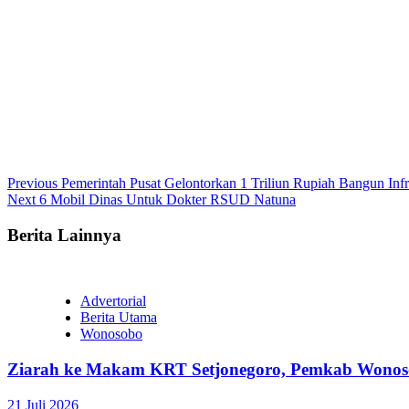
Continue
Previous
Pemerintah Pusat Gelontorkan 1 Triliun Rupiah Bangun Infr
Next
6 Mobil Dinas Untuk Dokter RSUD Natuna
Reading
Berita Lainnya
Advertorial
Berita Utama
Wonosobo
Ziarah ke Makam KRT Setjonegoro, Pemkab Wonoso
21 Juli 2026