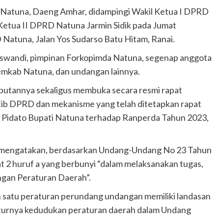
D Natuna, Daeng Amhar, didampingi Wakil Ketua I DPRD
etua II DPRD Natuna Jarmin Sidik pada Jumat
Natuna, Jalan Yos Sudarso Batu Hitam, Ranai.
Siswandi, pimpinan Forkopimda Natuna, segenap anggota
mkab Natuna, dan undangan lainnya.
tannya sekaligus membuka secara resmi rapat
tib DPRD dan mekanisme yang telah ditetapkan rapat
Pidato Bupati Natuna terhadap Ranperda Tahun 2023,
a mengatakan, berdasarkan Undang-Undang No 23 Tahun
t 2 huruf a yang berbunyi “dalam melaksanakan tugas,
gan Peraturan Daerah”.
h satu peraturan perundang undangan memiliki landasan
iaturnya kedudukan peraturan daerah dalam Undang