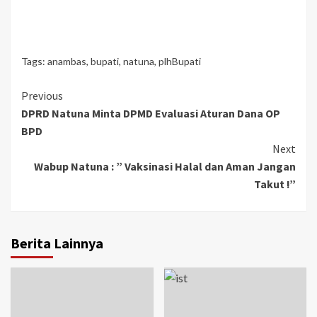
Tags:
anambas
,
bupati
,
natuna
,
plhBupati
Continue
Previous
DPRD Natuna Minta DPMD Evaluasi Aturan Dana OP
Reading
BPD
Next
Wabup Natuna : ” Vaksinasi Halal dan Aman Jangan
Takut !”
Berita Lainnya