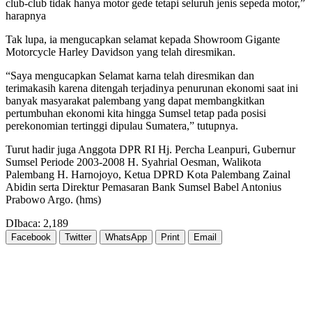
club-club tidak hanya motor gede tetapi seluruh jenis sepeda motor,”
harapnya
Tak lupa, ia mengucapkan selamat kepada Showroom Gigante
Motorcycle Harley Davidson yang telah diresmikan.
“Saya mengucapkan Selamat karna telah diresmikan dan
terimakasih karena ditengah terjadinya penurunan ekonomi saat ini
banyak masyarakat palembang yang dapat membangkitkan
pertumbuhan ekonomi kita hingga Sumsel tetap pada posisi
perekonomian tertinggi dipulau Sumatera,” tutupnya.
Turut hadir juga Anggota DPR RI Hj. Percha Leanpuri, Gubernur
Sumsel Periode 2003-2008 H. Syahrial Oesman, Walikota
Palembang H. Harnojoyo, Ketua DPRD Kota Palembang Zainal
Abidin serta Direktur Pemasaran Bank Sumsel Babel Antonius
Prabowo Argo. (hms)
DIbaca:
2,189
Facebook
Twitter
WhatsApp
Print
Email