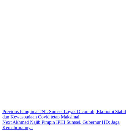
Continue
Previous
Panglima TNI: Sumsel Layak Dicontoh, Ekonomi Stabil
dan Kewaspadaan Covid tetap Maksimal
Reading
Next
Akhmad Najib Pimpin IPHI Sumsel, Gubernur HD: Jaga
Kemabrurannya