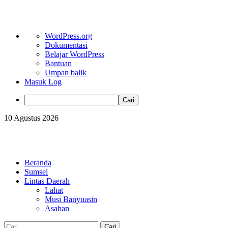
Tentang
WordPress.org
WordPress
Dokumentasi
Belajar WordPress
Bantuan
Umpan balik
Masuk Log
Cari
Skip
10 Agustus 2026
to
content
Primary
Menu
Beranda
Sumsel
Lintas Daerah
Lahat
Musi Banyuasin
Asahan
Cari