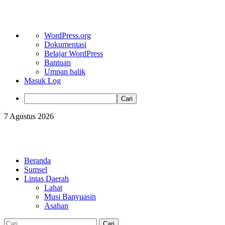
Tentang
WordPress.org
WordPress
Dokumentasi
Belajar WordPress
Bantuan
Umpan balik
Masuk Log
Cari
Skip
7 Agustus 2026
to
content
Primary
Menu
Beranda
Sumsel
Lintas Daerah
Lahat
Musi Banyuasin
Asahan
Cari