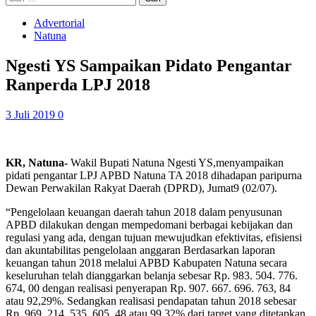
untuk:
Advertorial
Natuna
Ngesti YS Sampaikan Pidato Pengantar
Ranperda LPJ 2018
3 Juli 2019
0
KR, Natuna-
Wakil Bupati Natuna Ngesti YS,menyampaikan
pidati pengantar LPJ APBD Natuna TA 2018 dihadapan paripurna
Dewan Perwakilan Rakyat Daerah (DPRD), Jumat9 (02/07).
“Pengelolaan keuangan daerah tahun 2018 dalam penyusunan
APBD dilakukan dengan mempedomani berbagai kebijakan dan
regulasi yang ada, dengan tujuan mewujudkan efektivitas, efisiensi
dan akuntabilitas pengelolaan anggaran Berdasarkan laporan
keuangan tahun 2018 melalui APBD Kabupaten Natuna secara
keseluruhan telah dianggarkan belanja sebesar Rp. 983. 504. 776.
674, 00 dengan realisasi penyerapan Rp. 907. 667. 696. 763, 84
atau 92,29%. Sedangkan realisasi pendapatan tahun 2018 sebesar
Rp. 969. 214. 535. 605, 48 atau 99,32% dari target yang ditetapkan