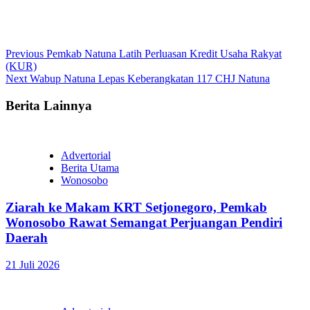
Continue
Previous
Pemkab Natuna Latih Perluasan Kredit Usaha Rakyat
(KUR)
Reading
Next
Wabup Natuna Lepas Keberangkatan 117 CHJ Natuna
Berita Lainnya
Advertorial
Berita Utama
Wonosobo
Ziarah ke Makam KRT Setjonegoro, Pemkab
Wonosobo Rawat Semangat Perjuangan Pendiri
Daerah
21 Juli 2026