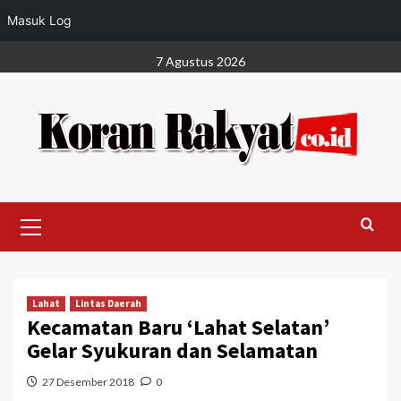
Masuk Log
Skip
7 Agustus 2026
to
content
Primary
Menu
Lahat
Lintas Daerah
Kecamatan Baru ‘Lahat Selatan’
Gelar Syukuran dan Selamatan
27 Desember 2018
0