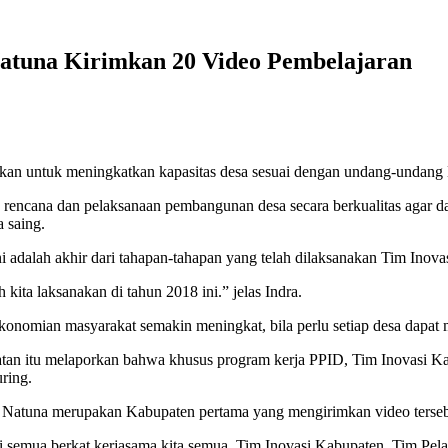
atuna Kirimkan 20 Video Pembelajaran
an untuk meningkatkan kapasitas desa sesuai dengan undang-undang
ncana dan pelaksanaan pembangunan desa secara berkualitas agar da
 saing.
adalah akhir dari tahapan-tahapan yang telah dilaksanakan Tim Inova
 kita laksanakan di tahun 2018 ini.” jelas Indra.
nomian masyarakat semakin meningkat, bila perlu setiap desa dapat m
 itu melaporkan bahwa khusus program kerja PPID, Tim Inovasi Kabu
ring.
an Natuna merupakan Kabupaten pertama yang mengirimkan video terseb
ni semua berkat kerjasama kita semua, Tim Inovasi Kabupaten, Tim Pela