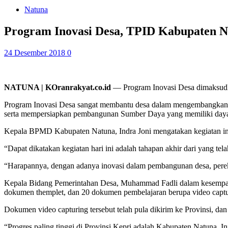
Natuna
Program Inovasi Desa, TPID Kabupaten N
24 Desember 2018
0
NATUNA | KOranrakyat.co.id
— Program Inovasi Desa dimaksudk
Program Inovasi Desa sangat membantu desa dalam mengembangkan re
serta mempersiapkan pembangunan Sumber Daya yang memiliki daya
Kepala BPMD Kabupaten Natuna, Indra Joni mengatakan kegiatan ini 
“Dapat dikatakan kegiatan hari ini adalah tahapan akhir dari yang telah
“Harapannya, dengan adanya inovasi dalam pembangunan desa, pereko
Kepala Bidang Pemerintahan Desa, Muhammad Fadli dalam kesempatan
dokumen themplet, dan 20 dokumen pembelajaran berupa video captu
Dokumen video capturing tersebut telah pula dikirim ke Provinsi, d
“Progres paling tinggi di Provinsi Kepri adalah Kabupaten Natuna. I