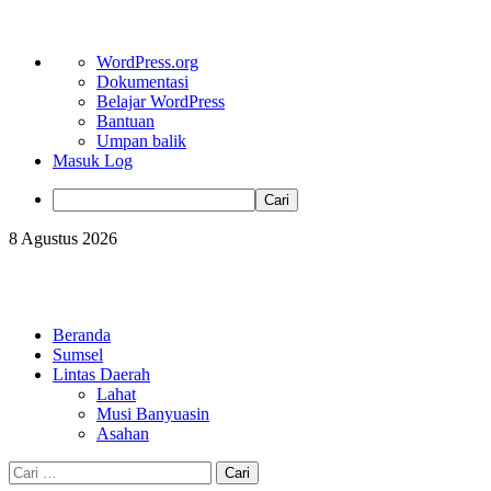
Tentang
WordPress.org
WordPress
Dokumentasi
Belajar WordPress
Bantuan
Umpan balik
Masuk Log
Cari
Skip
8 Agustus 2026
to
content
Primary
Menu
Beranda
Sumsel
Lintas Daerah
Lahat
Musi Banyuasin
Asahan
Cari
untuk: