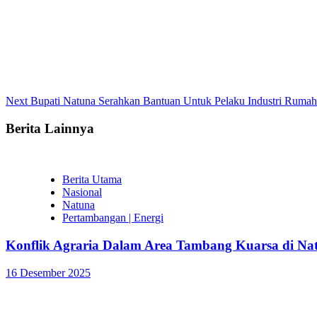
Continue
Next
Bupati Natuna Serahkan Bantuan Untuk Pelaku Industri Ruma
Reading
Berita Lainnya
Berita Utama
Nasional
Natuna
Pertambangan | Energi
Konflik Agraria Dalam Area Tambang Kuarsa di Na
16 Desember 2025