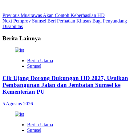
Continue
Previous
Musirawas Akan Contoh Keberhasilan HD
Next
Pemprov Sumsel Beri Perhatian Khusus Bagi Penyandang
Reading
Disabilitas
Berita Lainnya
Berita Utama
Sumsel
Cik Ujang Dorong Dukungan IJD 2027, Usulkan
Pembangunan Jalan dan Jembatan Sumsel ke
Kementerian PU
5 Agustus 2026
Berita Utama
Sumsel