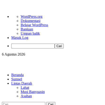
Tentang
WordPress.org
WordPress
Dokumentasi
Belajar WordPress
Bantuan
Umpan balik
Masuk Log
Cari
Skip
6 Agustus 2026
to
content
Primary
Menu
Beranda
Sumsel
Lintas Daerah
Lahat
Musi Banyuasin
Asahan
Cari