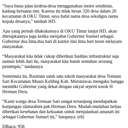
“Saya biasa jalan kedesa-desa menggunakan motor sendirian,
kadang bersama istri. Karena itu tidak heran 320 desa dalam 20
kecamatan di OKU Timur, saya hafal nama desa sekaligus nama
kepala desanya,” tambah HD.
Apa yang pernah dilakukannya di OKU Timur lanjut HD, akan
diterapkannya juga ketika menjabat Gubernur Sumsel sebagai
Gubernur dua lima,dua hari di kantor dan lima hari turun melayani
masyarakat.
“Masyarakat kita tidak cukup diberikan fasilitas infrastruktur saja
namun lebih dari itu, masyarakat kita butuh sentuhan seorang
pemimpin,” tandasnya.
Sementara itu, Rasiman salah satu tokoh masyarakat desa Temuan
Sari Kecamatan Muara Keliling Kab. Mursirawas mengaku bangga
memiliki Gubernur yang dekat dengan rakyat seperti sosok H
Herman Deru.
“Kami warga desa Temuan Sari sangat tersanjung mendapatkan
kunjungan silaturahmi pak Herman Deru. Mudah-mudahan beliau
diberikan kesehatan dan kekuatan untuk menjalankan amanah ini
sebagai Gubernur Sumsel ini,” harapnya. (ril)
DIbaca:
958