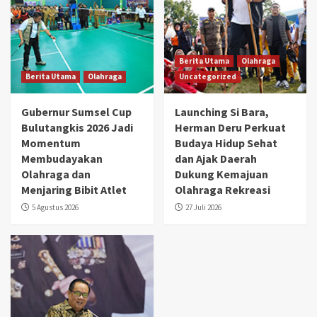
Berita Utama
Olahraga
Berita Utama
Olahraga
Uncategorized
Gubernur Sumsel Cup
Launching Si Bara,
Bulutangkis 2026 Jadi
Herman Deru Perkuat
Momentum
Budaya Hidup Sehat
Membudayakan
dan Ajak Daerah
Olahraga dan
Dukung Kemajuan
Menjaring Bibit Atlet
Olahraga Rekreasi
5 Agustus 2026
27 Juli 2026