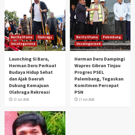
Berita Utama
Olahraga
Berita Utama
Palembang
Uncategorized
Uncategorized
Launching Si Bara,
Herman Deru Dampingi
Herman Deru Perkuat
Wapres Gibran Tinjau
Budaya Hidup Sehat
Progres PSEL
dan Ajak Daerah
Palembang, Tegaskan
Dukung Kemajuan
Komitmen Percepat
Olahraga Rekreasi
PSN
27 Juli 2026
17 Juli 2026